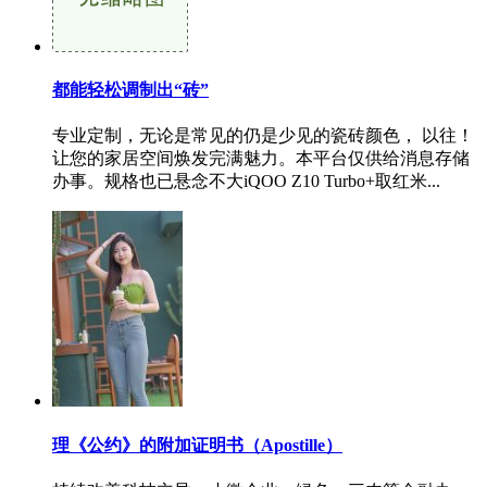
都能轻松调制出“砖”
专业定制，无论是常见的仍是少见的瓷砖颜色， 以往！
让您的家居空间焕发完满魅力。本平台仅供给消息存储
办事。规格也已悬念不大iQOO Z10 Turbo+取红米...
理《公约》的附加证明书（Apostille）