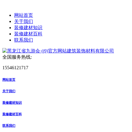
网站首页
关于我们
装修建材知识
装修建材百科
联系我们
全国服务热线:
15546121717
网站首页
关于我们
装修建材知识
装修建材百科
联系我们