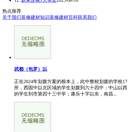
12.
蔚来这换1大买卖
2025-08-10
热点推荐
关于我们
装修建材知识
装修建材百科
联系我们
武都（包罗）以
正在2024年划拨方案的根本上，此中整校划拨的学校17
所，西固中以北区域的学生划拨到六十四中；中山以西
的学生到市第四十三中学；康乐十字以东，南昌...