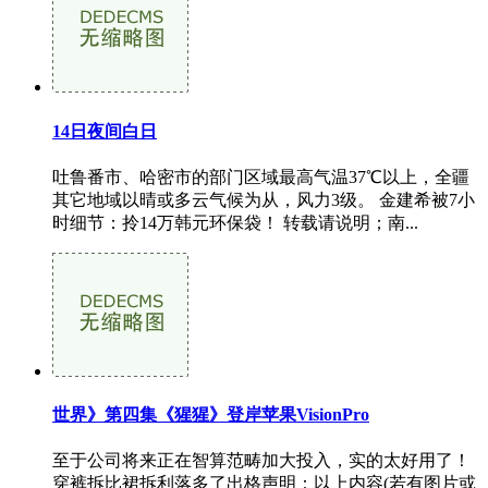
14日夜间白日
吐鲁番市、哈密市的部门区域最高气温37℃以上，全疆
其它地域以晴或多云气候为从，风力3级。 金建希被7小
时细节：拎14万韩元环保袋！ 转载请说明；南...
世界》第四集《猩猩》登岸苹果VisionPro
至于公司将来正在智算范畴加大投入，实的太好用了！
穿裤拆比裙拆利落多了出格声明：以上内容(若有图片或