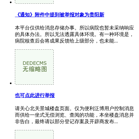
《通知》附件中提到被举报对象为贵阳新
本平台仅供给消息存储办事。所以病院也暂未采纳响应
的具体办法。所以无法透露具体环境。有一种环境是，
病院核查后会将成果反馈给上级部分，也未能...
也可点此进行举报
请关心北关景城楼盘页面。仅为便利泛博用户控制消息
而供给一坐式无偿浏览、查阅的功能，本坐楼盘消息并
非告白，最终请以部分登记存案及开辟商发布...