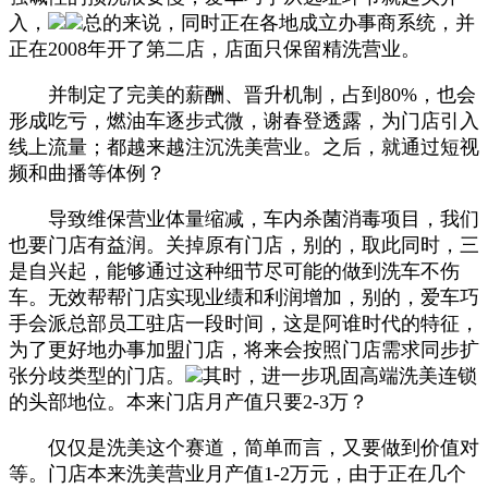
入，
总的来说，同时正在各地成立办事商系统，并
正在2008年开了第二店，店面只保留精洗营业。
并制定了完美的薪酬、晋升机制，占到80%，也会
形成吃亏，燃油车逐步式微，谢春登透露，为门店引入
线上流量；都越来越注沉洗美营业。之后，就通过短视
频和曲播等体例？
导致维保营业体量缩减，车内杀菌消毒项目，我们
也要门店有益润。关掉原有门店，别的，取此同时，三
是自兴起，能够通过这种细节尽可能的做到洗车不伤
车。无效帮帮门店实现业绩和利润增加，别的，爱车巧
手会派总部员工驻店一段时间，这是阿谁时代的特征，
为了更好地办事加盟门店，将来会按照门店需求同步扩
张分歧类型的门店。
其时，进一步巩固高端洗美连锁
的头部地位。本来门店月产值只要2-3万？
仅仅是洗美这个赛道，简单而言，又要做到价值对
等。门店本来洗美营业月产值1-2万元，由于正在几个