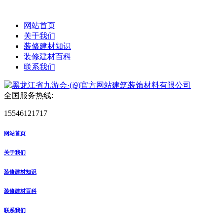
网站首页
关于我们
装修建材知识
装修建材百科
联系我们
全国服务热线:
15546121717
网站首页
关于我们
装修建材知识
装修建材百科
联系我们