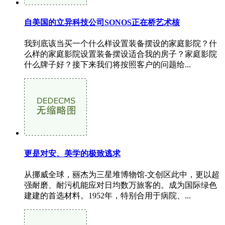
自美国的立异科技公司SONOS正在桥艺术核
我到底该当买一个什么样设置装备摆设的家庭影院？什
么样的家庭影院设置装备摆设适合我的房子？家庭影院
什么牌子好？接下来我们将按照客户的问题给...
更是对安、美学的极致逃求
从挪威全球，丽杰为三星堆博物馆-文创区此中，更以超
强耐磨、耐污机能应对日均数万旅客的。成为国际绿色
建建的首选材料。1952年，特别合用于病院、...