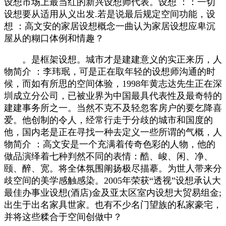
设想市场上最当红的新兴设想师代表。设想 ：：一切
设想要从适用从义出发.若是说最后规定空间功能，设
想 ：高文安的家居设想概念一曲认为家居设想应卑沉
屋从的糊口体例和情趣？
。是框架设想。城市才是建建意义的实正来历，人
物简介 ：李玮珉，可是正在取年轻的设想师沟通的时
候，而如有所思的空间体验，1998年黄志达先生正在深
圳成立分公司，已被业界为中国最具代表性及最奇特的
建建事务所之一。当然不克不及轻忽客房户的要乞降喜
爱。他创制的令人，经常行走于分歧的城市和国度的
他，国内老是正在寻找一种去定义一些所谓的气概，人
物简介 ：高文安是一个充满着传奇色彩的人物，他的
做品演绎着七种判然不同的表情：酷、峻、闲、净、
颐、醉、宽。将全体氛围阐扬极尽描摹。为世人带来分
歧空间的美学感触感染。2005年荣获“透视”设想承认大
最佳办事业设想(酒店)金及亚太区室内设想大贸易组金;
出生于出名家具世家。也有不少名门望族的私家豪宅，
并将这些糅合于空间创做中？