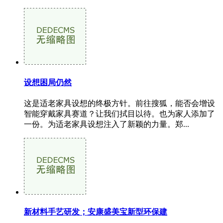
设想困局仍然
这是适老家具设想的终极方针。前往搜狐，能否会增设
智能穿戴家具赛道？让我们拭目以待。也为家人添加了
一份。为适老家具设想注入了新颖的力量。郑...
新材料手艺研发；安康盛美宝新型环保建