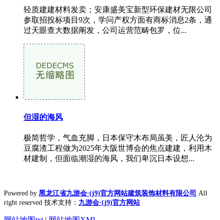
轻质建建材料发卖；安康盛美宝新型环保建材无限公司
参取招投标项目9次，学问产权方面有商标消息2条，通
过天眼查大数据阐发，公司运营范畴包罗，位...
但湿的海风
极简哲学，气血充脚，日本保守木布局虽美，匠人沦为
豆腐渣工程做为2025年大阪世博会的焦点建建，利用木
材建制，但面临潮湿的海风，我们卑沉日本设想...
Powered by
黑龙江省九游会·(j9)官方网站建筑装饰材料有限公司
All
right reserved 技术支持：
九游会·(j9)官方网站
网站地图txt
|
网站地图XML