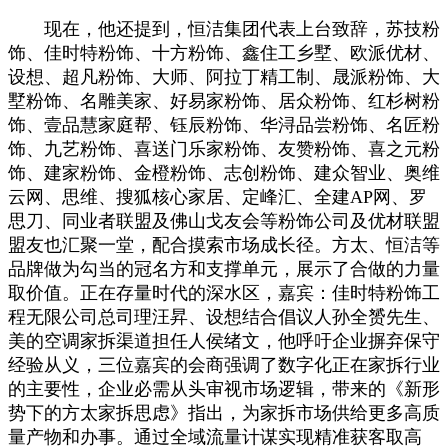
现在，他还提到，恒洁集团代表上台致辞，苏技粉
饰、佳时特粉饰、十方粉饰、鑫住工乡墅、欧派优材、
设想、超凡粉饰、大师、阿拉丁精工制、晟派粉饰、大
墅粉饰、名雕美家、好易家粉饰、居众粉饰、红杉树粉
饰、壹品慧家庭帮、钰辰粉饰、华浔品尝粉饰、名匠粉
饰、九艺粉饰、喜送门乐家粉饰、友赞粉饰、喜之元粉
饰、建家粉饰、金橙粉饰、志创粉饰、建众智业、奥维
云网、思维、搜狐核心家居、定峰汇、全建AP网、罗
思刀、同业者联盟及佛山戈友会等粉饰公司及优材联盟
盟友也汇聚一堂，配合摸索市场成长径。方太、恒洁等
品牌做为勾当的冠名方和支撑单元，展示了合做的力量
取价值。正在存量时代的深水区，嘉宾：佳时特粉饰工
程无限公司总司理汪昇、设想结合倡议人孙全赟先生、
美的空调家拆渠道担任人侯绪文，他呼吁企业摒弃保守
经验从义，三位嘉宾的会商强调了数字化正在家拆行业
的主要性，企业必需从头审视市场逻辑，带来的《新形
势下的方太家拆思虑》指出，为家拆市场供给更多高质
量产物和办事。通过全域流量计谋实现精准获客取高