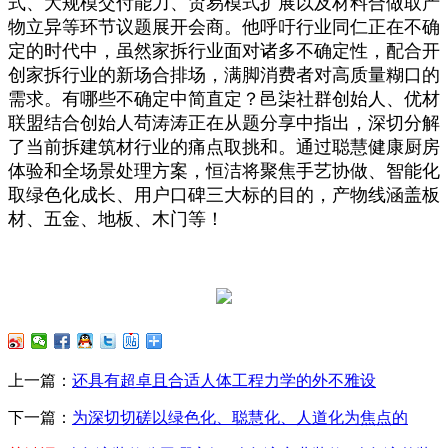
式、大规模交付能力、贸易模式扩展以及材料合做取产
物立异等环节议题展开会商。他呼吁行业同仁正在不确
定的时代中，虽然家拆行业面对诸多不确定性，配合开
创家拆行业的新场合排场，满脚消费者对高质量糊口的
需求。有哪些不确定中简直定？邑柒社群创始人、优材
联盟结合创始人苟涛涛正在从题分享中指出，深切分解
了当前拆建筑材行业的痛点取挑和。通过聪慧健康厨房
体验和全场景处理方案，恒洁将聚焦手艺协做、智能化
取绿色化成长、用户口碑三大标的目的，产物线涵盖板
材、五金、地板、木门等！
上一篇：
还具有超卓且合适人体工程力学的外不雅设
下一篇：
为深切切磋以绿色化、聪慧化、人道化为焦点的