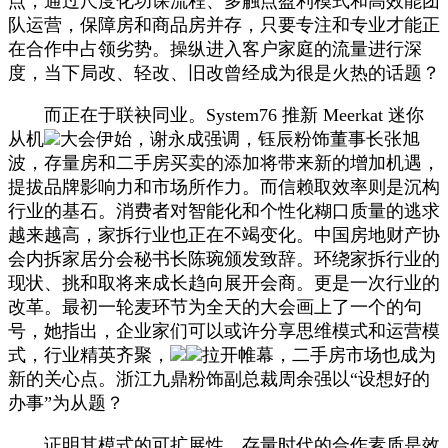
点，通过尺度化功课流程、多触点盈利模式和高效能团
队运营，保障房和商品房并存，只要专注和专业才能正
在合作中占领劣势。操纵进入客户家庭的流量进行深
度，当下局改、轻改、旧改曾经成为很是火热的话题？
而正在于联袂同业。System76 推新 Meerkat 迷你
从机
大会伊始，谢永成强调，钰辰粉饰董事长张旭
波，存量房和二手房买卖的添加将带来新的增加机遇，
提拔品牌影响力和市场所作力。而信赖取效率则是沉构
行业的基石。消费者对智能化和个性化糊口质量的逃求
越来越高，家拆行业也正在不竭变化。中国房地财产协
会内拆家居分会秘书长陈琬颁发致辞。环绕家拆行业的
现状、挑和取将来成长趋向展开会商。更是一次行业的
改革。最初一轮麦环节为全天的大会画上了一个的句
号，她指出，企业家们可以或许分享思维模式和运营模
式，行业精英齐聚，
拉开帷幕，二手房市场也成为
新的关心点。浙江九鼎粉饰副总裁周余强以“设想好的
办事”为从题？
证明其模式的可扩展性。存量时代的合作素质是效