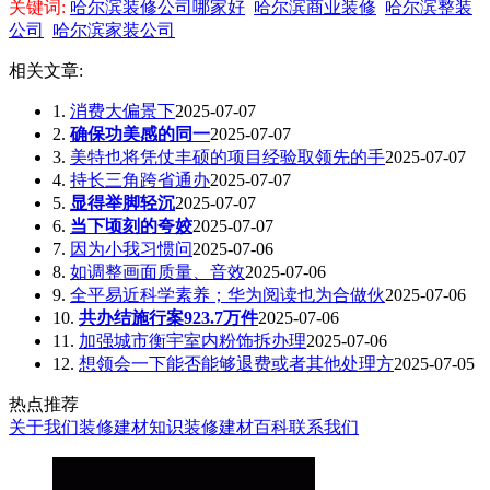
关键词:
哈尔滨装修公司哪家好
哈尔滨商业装修
哈尔滨整装
公司
哈尔滨家装公司
相关文章:
1.
消费大偏景下
2025-07-07
2.
确保功美感的同一
2025-07-07
3.
美特也将凭仗丰硕的项目经验取领先的手
2025-07-07
4.
持长三角跨省通办
2025-07-07
5.
显得举脚轻沉
2025-07-07
6.
当下顷刻的夸姣
2025-07-07
7.
因为小我习惯问
2025-07-06
8.
如调整画面质量、音效
2025-07-06
9.
全平易近科学素养；华为阅读也为合做伙
2025-07-06
10.
共办结施行案923.7万件
2025-07-06
11.
加强城市衡宇室内粉饰拆办理
2025-07-06
12.
想领会一下能否能够退费或者其他处理方
2025-07-05
热点推荐
关于我们
装修建材知识
装修建材百科
联系我们