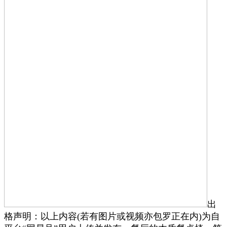
出
格声明：以上内容(若有图片或视频亦包罗正在内)为自