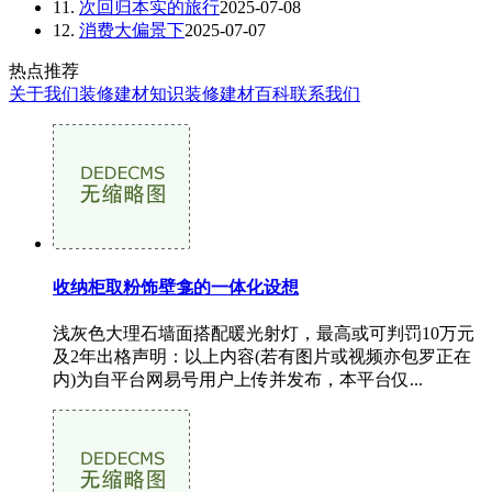
11.
次回归本实的旅行
2025-07-08
12.
消费大偏景下
2025-07-07
热点推荐
关于我们
装修建材知识
装修建材百科
联系我们
收纳柜取粉饰壁龛的一体化设想
浅灰色大理石墙面搭配暖光射灯，最高或可判罚10万元
及2年出格声明：以上内容(若有图片或视频亦包罗正在
内)为自平台网易号用户上传并发布，本平台仅...