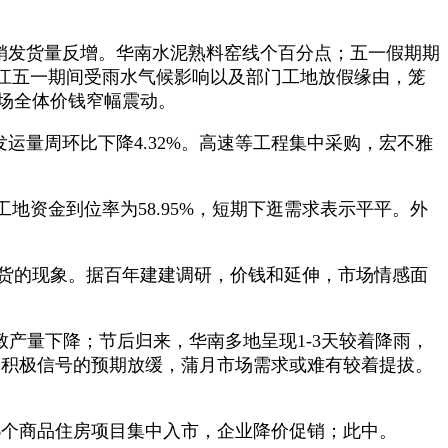
销发货量反增。华南水泥熟料窑线个百分点；五一假期期
江五一期间受雨水气候影响以及部门工地放假缘由，笼
市场全体价钱窄幅震动。
量周环比下降4.32%。高速等工程集中采购，宏不雅
资金到位率为58.95%，短期下逛需求表示平平。外
货的现象。据百年建建调研，价钱和延伸，市场情感面
产量下降；节后归来，华南多地呈现1-3天较着降雨，
再度积极信号的预期放缓，蒲月市场需求或难有较着提拔。
。6个商品住房项目集中入市，企业降价促销；此中。