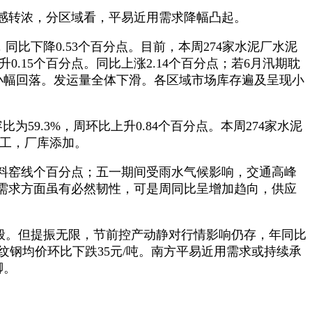
感转浓，分区域看，平易近用需求降幅凸起。
比下降0.53个百分点。目前，本周274家水泥厂水泥
0.15个百分点。同比上涨2.14个百分点；若6月汛期耽
比小幅回落。发运量全体下滑。各区域市场库存遍及呈现小
59.3%，周环比上升0.84个百分点。本周274家水泥
施工，厂库添加。
料窑线个百分点；五一期间受雨水气候影响，交通高峰
需求方面虽有必然韧性，可是周同比呈增加趋向，供应
般。但提振无限，节前控产动静对行情影响仍存，年同比
纹钢均价环比下跌35元/吨。南方平易近用需求或持续承
脚。