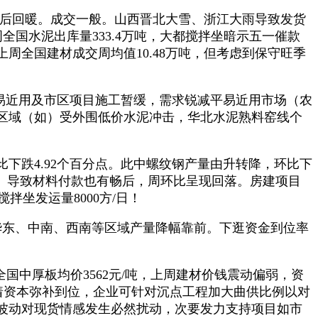
事后回暖。成交一般。山西晋北大雪、浙江大雨导致发货
全国水泥出库量333.4万吨，大都搅拌坐暗示五一催款
全国建材成交周均值10.48万吨，但考虑到保守旺季
易近用及市区项目施工暂缓，需求锐减平易近用市场（农
区域（如）受外围低价水泥冲击，华北水泥熟料窑线个
跌4.92个百分点。此中螺纹钢产量由升转降，环比下
坚挺。导致材料付款也有畅后，周环比呈现回落。房建项目
拌坐发运量8000方/日！
华东、中南、西南等区域产量降幅靠前。下逛资金到位率
全国中厚板均价3562元/吨，上周建材价钱震动偏弱，资
跟着资本弥补到位，企业可针对沉点工程加大曲供比例以对
波动对现货情感发生必然扰动，次要发力支持项目如市