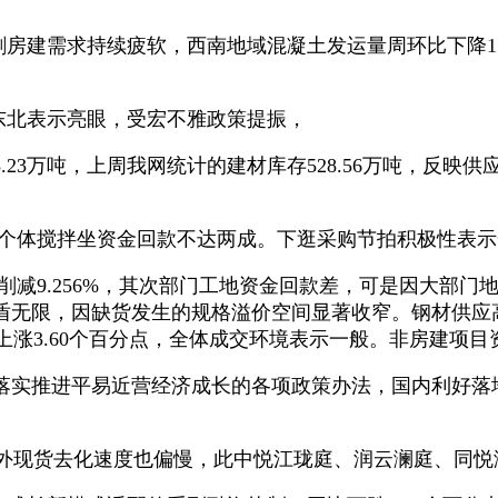
剧房建需求持续疲软，西南地域混凝土发运量周环比下降15
东北表示亮眼，受宏不雅政策提振，
3万吨，上周我网统计的建材库存528.56万吨，反映
个体搅拌坐资金回款不达两成。下逛采购节拍积极性表示
减9.256%，其次部门工地资金回款差，可是因大部门地
盾无限，因缺货发生的规格溢价空间显著收窄。钢材供应
上涨3.60个百分点，全体成交环境表示一般。非房建项目资金
实推进平易近营经济成长的各项政策办法，国内利好落
不外现货去化速度也偏慢，此中悦江珑庭、润云澜庭、同悦