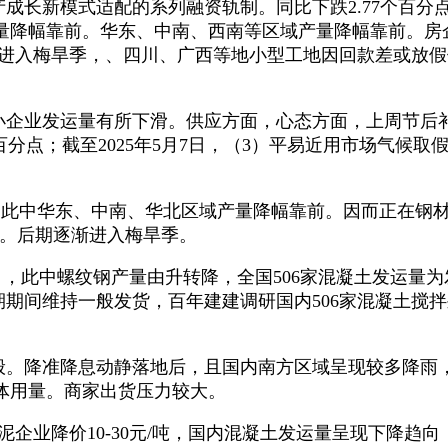
成长新模式适配的系列融资轨制。同比下跌2.77个百
量降幅靠前。华东、中南、西南等区域产量降幅靠前。房
逐渐进入梅旱季，、四川、广西等地小型工地因回款差或放
小企业发运量有所下滑。供应方面，心态方面，上周节后补
2个百分点；截至2025年5月7日，（3）平易近用市场气
此中华东、中南、华北区域产量降幅靠前。因而正在钢
1%。后期逐渐进入梅旱季。
此中螺纹钢产量由升转降，全国506家混凝土发运量为发运
假期期间维持一般发货，百年建建调研国内506家混凝土搅
般。降准降息动静落地后，且国内南方区域呈现较多降雨
体用量。商家出货压力较大。
业降价10-30元/吨，国内混凝土发运量呈现下降趋向，