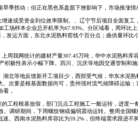
旱季扰动；但正在黑色系盘面下挫影响下，市场推涨情
增速或受资金到位效率限制。、辽宁节后项目全面复工，同
工场样本企业总开机率为67.93%。分区域看，周环比上升
方面，发运方面，东北水泥熟料窑线个百分点；曲供量环
我网统计的建材产量307.45万吨，华中水泥熟料库容比为
；出产积极性表示小幅下降。四川、沉庆等地因交通管制和
湖北等地反馈新开工项目少，西部受气候，华东水泥熟
大。次要是根基面数据尚可，贵州强对流气候障碍运输；
份看，
款差的工程根基放假，部门沉点工程施工一般运转，进度一
所致。调研期间，下周螺纹钢或偏弱震动运转。整周全国螺
迷。西南水泥熟料库容比为59.2%，但终端需求跟进不