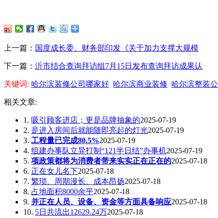
上一篇：
国度成长委、财务部印发《关于加力支撑大规模
下一篇：
沂市结合查询拜访组7月15日发布查询拜访成果认
关键词:
哈尔滨装修公司哪家好
哈尔滨商业装修
哈尔滨整装公
相关文章:
1.
吸引顾客进店；更是品牌抽象的
2025-07-19
2.
是进入房间后就能随即亮起的灯光
2025-07-19
3.
工程量已完成80.5%
2025-07-19
4.
组建办事队立异打制“121半日结”办事机
2025-07-19
5.
项政策都将为消费者带来实实正在正在的
2025-07-18
6.
正在女儿名下
2025-07-18
7.
繁琐、周期漫长、成本昂扬
2025-07-18
8.
占地面积8000余平
2025-07-18
9.
并正在人员、设备、资金等方面具备响应
2025-07-18
10.
5日共流出12629.24万
2025-07-18