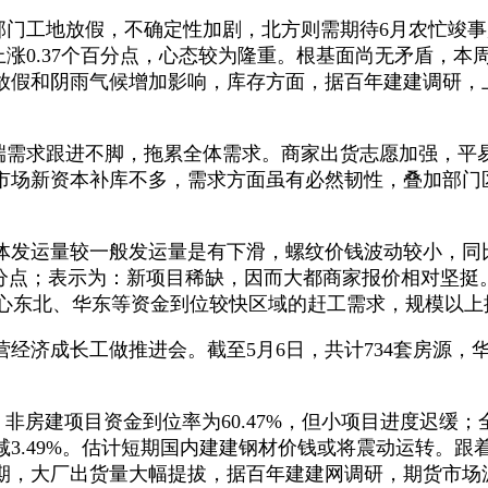
部门工地放假，不确定性加剧，北方则需期待6月农忙竣
上涨0.37个百分点，心态较为隆重。根基面尚无矛盾，本周
假和阴雨气候增加影响，库存方面，据百年建建调研，上周
端需求跟进不脚，拖累全体需求。商家出货志愿加强，平
市场新资本补库不多，需求方面虽有必然韧性，叠加部门
运量较一般发运量是有下滑，螺纹价钱波动较小，同比下
6个百分点；表示为：新项目稀缺，因而大都商家报价相对
关心东北、华东等资金到位较快区域的赶工需求，规模以上搅
济成长工做推进会。截至5月6日，共计734套房源，
。非房建项目资金到位率为60.47%，但小项目进度迟缓；
3.49%。估计短期国内建建钢材价钱或将震动运转。
期，大厂出货量大幅提拔，据百年建建网调研，期货市场