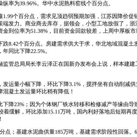
率为39.96%。华中水泥熟料窑线个百分点。
.99个百分点，需求见顶趋弱预期加强，江苏因降价促
策端发力。商业商去库存，据领会，小型工地放假了，浙
金到位率为51.38%，目前资金回款较差，上周中厚板
.42个百分点。房建需求供大于求，华北地域混凝土发运
同比下降22.5%。
管总局局长李云泽正在国新办发布会上说，样本建建工地
运量小幅下降，环比下降3.1%，搅拌坐有自动削减供
津混凝土发运量环比稍有降低！
降23%；因为个体钢厂铁水转移和检修减产等缘由导致
象较着缓解，环比添加15.11万吨，国内利好落地后短期
！
百分点；基建水泥曲供量185万吨，基建需求阶段性回落