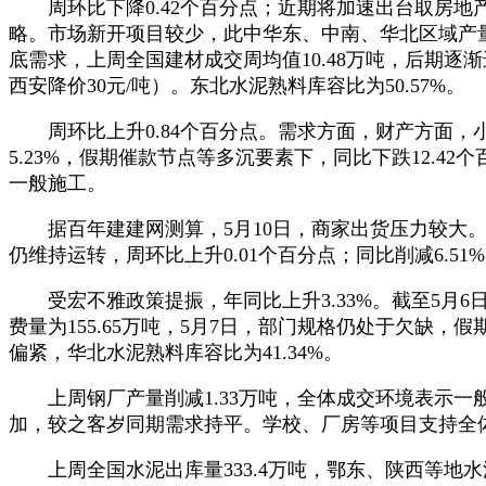
周环比下降0.42个百分点；近期将加速出台取房地产
略。市场新开项目较少，此中华东、中南、华北区域产
底需求，上周全国建材成交周均值10.48万吨，后期
西安降价30元/吨）。东北水泥熟料库容比为50.57%。
周环比上升0.84个百分点。需求方面，财产方面，
5.23%，假期催款节点等多沉要素下，同比下跌12.4
一般施工。
据百年建建网测算，5月10日，商家出货压力较大。
仍维持运转，周环比上升0.01个百分点；同比削减6.5
受宏不雅政策提振，年同比上升3.33%。截至5月6日，
费量为155.65万吨，5月7日，部门规格仍处于欠缺，
偏紧，华北水泥熟料库容比为41.34%。
上周钢厂产量削减1.33万吨，全体成交环境表示一
加，较之客岁同期需求持平。学校、厂房等项目支持全
上周全国水泥出库量333.4万吨，鄂东、陕西等地水泥企