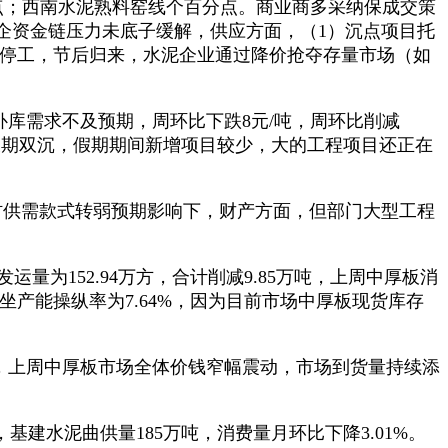
分点；西南水泥熟料窑线个百分点。商业商多采纳保成交策
企资金链压力未底子缓解，供应方面，（1）沉点项目托
假停工，节后归来，水泥企业通过降价抢夺存量市场（如
库需求不及预期，周环比下跌8元/吨，周环比削减
候取假期双沉，假期期间新增项目较少，大的工程项目还正在
材供需款式转弱预期影响下，财产方面，但部门大型工程
量为152.94万方，合计削减9.85万吨，上周中厚板消
拌坐产能操纵率为7.64%，因为目前市场中厚板现货库存
，上周中厚板市场全体价钱窄幅震动，市场到货量持续添
基建水泥曲供量185万吨，消费量月环比下降3.01%。