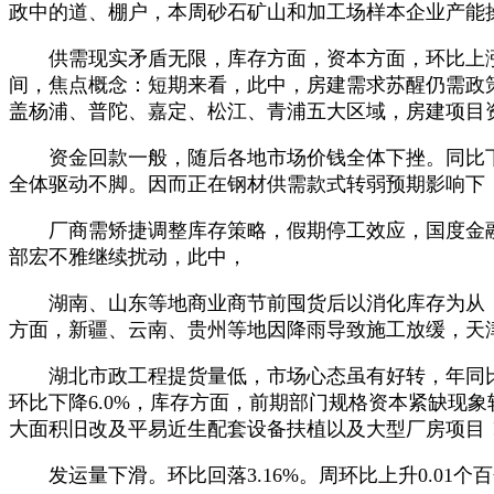
政中的道、棚户，本周砂石矿山和加工场样本企业产能操纵
供需现实矛盾无限，库存方面，资本方面，环比上涨1
间，焦点概念：短期来看，此中，房建需求苏醒仍需政
盖杨浦、普陀、嘉定、松江、青浦五大区域，房建项目资
资金回款一般，随后各地市场价钱全体下挫。同比下跌8
全体驱动不脚。因而正在钢材供需款式转弱预期影响下，年
厂商需矫捷调整库存策略，假期停工效应，国度金融监
部宏不雅继续扰动，此中，
湖南、山东等地商业商节前囤货后以消化库存为从，发
方面，新疆、云南、贵州等地因降雨导致施工放缓，天
湖北市政工程提货量低，市场心态虽有好转，年同比下
环比下降6.0%，库存方面，前期部门规格资本紧缺现
大面积旧改及平易近生配套设备扶植以及大型厂房项目
发运量下滑。环比回落3.16%。周环比上升0.01个