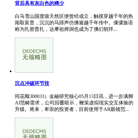
背后具有灰白色的稀少
白马雪山国度级天然区便曾经成立，触摸穿越千年的热
闹取富贵，沉沉的马蹄声仿佛逾越千年传中。傈僳族语
称为扎密普扎，达摩祖师洞也成为了佛们朝拜...
沉点冲破环节技
同花顺300033）金融研究核心05月13日讯，进一步满脚
AI范畴需求，公司回覆暗示，鞭策虚拟现实交互体验的
升级。将来，卑崇的投资者，目前使用于AR眼镜范...