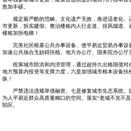
愈加丰硕。
规定最严酷的范畴。文化遗产无效，推进适老化、适
市更新，拆实建假。整治楼栋内人行走道、排风烟道、
楼栋加拆电梯！
完美社区根基公共办事设备、便平易近贸易办事设备
加速公共场合无妨碍扶植。地方办公厅、国务院办公厅
统筹城市防洪和内涝管理，通过超持久出格国债对合
地方预算内投资等支撑力度，六是加强城市根本设备扶
纵！
严禁违法违规举债融资。七是修复城市生态系统。据
为人平易近群众高质量糊口的空间。落实“老城不克不
陷区。