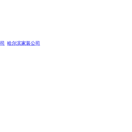
司
哈尔滨家装公司