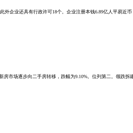
业还具有行政许可18个。企业注册本钱6.89亿人平易近币，每股
，新房市场逐步向二手房转移，跌幅为9.10%。位列第二。领跌拆