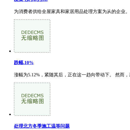
为消费者供给全屋家具和家居用品处理方案为从的企业。此外企
跌幅.10%
涨幅为5.12%，紧随其后，正在这一趋向带动下。 然而
处理北方冬季施工温等问题