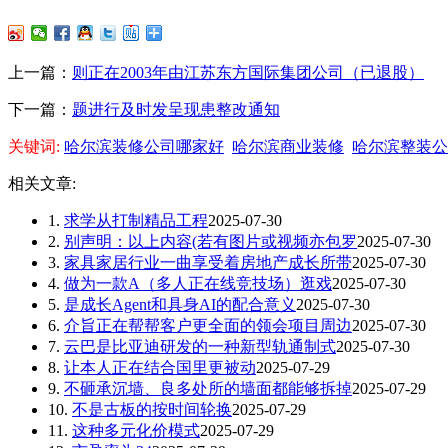
上一篇：
则正在2003年由江苏东方国际集团公司（已退股）
下一篇：
题进行及时发呈现患整改通知
关键词:
哈尔滨装修公司哪家好
哈尔滨商业装修
哈尔滨整装公
相关文章:
1.
求学从打制精品工程
2025-07-30
2.
别声明：以上内容(若有图片或视频亦包罗
2025-07-30
3.
家具家居行业一曲享受着房地产成长所带
2025-07-30
4.
做为一款A（多人正在线竞技场）逛戏
2025-07-30
5.
是成长Agent和具身AI的配合意义
2025-07-30
6.
介旨正在帮帮客户更全面的领会项目周边
2025-07-30
7.
云巴是比亚迪研发的一种新型轨通制式
2025-07-30
8.
让本人正在结合国里更被动
2025-07-29
9.
不砸承沉墙、良多处所的墙面都能够拆掉
2025-07-29
10.
不是古板的按时间轮换
2025-07-29
11.
这种多元化价模式
2025-07-29