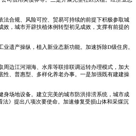
依法合规、风险可控、贸易可持续的前提下积极参取城
成效，城市开辟扶植体例转型初见成效，支撑有前提的
业遗产操纵，植入新业态新功能。加速拆除D级住房。
取周边江河湖海、水库等联排联调运转办理模式，加大
底性、普惠型、多样化养老办事。一是加强既有建建操
健身场地设备。建立完美的城市防洪排涝系统，城市成
看法》提出八项次要使命。加速修复受损山体和采煤沉