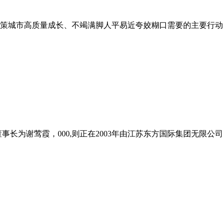
策城市高质量成长、不竭满脚人平易近夸姣糊口需要的主要行动。
董事长为谢莺霞，000,则正在2003年由江苏东方国际集团无限公