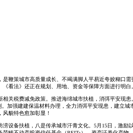
是鞭策城市高质量成长、不竭满脚人平易近夸姣糊口需
。《看法》还正在规划、用地、资金等保障方面进行明白
关税费减免政策。推进海绵城市扶植，消弭平安现患。修
机制。加强建建保温材料办理，全力消弭平安现患，建立
，风貌特色愈加彰显！
设备扶植，八是传承城市汗青文化。5月15日，激励
范畴不动产投资信任基金（REITs）、资产证券化产