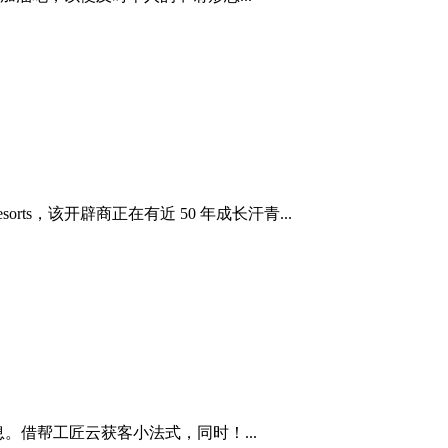
rts，该开辟商正在有近 50 年成长汗青...
。借帮工匠云获客小法式，同时！...