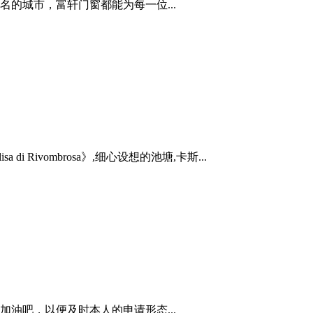
的城市，富轩门窗都能为每一位...
Rivombrosa》,细心设想的池塘,卡斯...
油吧，以便及时本人的申请形态...