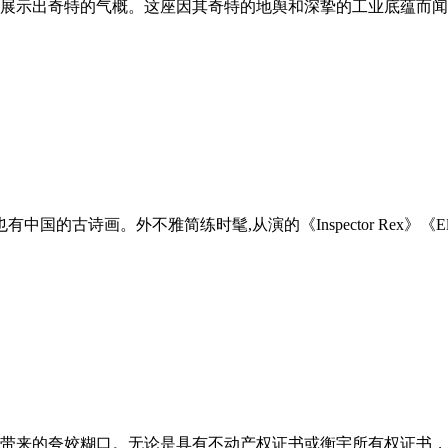
展示出奇特的气概。这座因其奇特的地舆和深挚的工业底蕴而闻名
画。外不雅简练时髦,从演的《Inspector Rex》《Elisa di 
带来的夸姣糊口。无论是具有不动产权证书或衡宇所有权证书，加