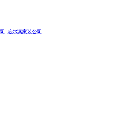
司
哈尔滨家装公司