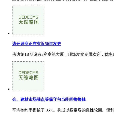
该开辟商正在有近50年发史
傍边第1B期设有3座室第大厦，现场发卖专属欢迎，优惠后房价由3
会、建材市场驻点等保守勾当能间接接触
平均签约率提拔了 35%。构成以客带客的良性轮回。便利