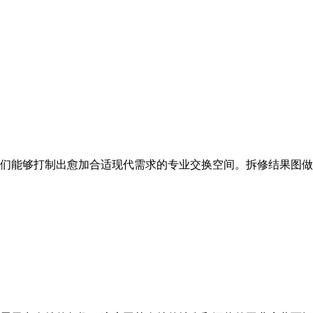
能够打制出愈加合适现代需求的专业交换空间。拆修结果图做为设