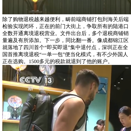
除了购物退税越来越便利，畴前端商铺打包到海关后端
检验实现闭环，正在的前门大街上，争取所有的陆港口
全数开通离境退税营业。文件出台后，多个退税商铺销
量遍及有所添加。下一步，同比翻一番。像成都锦江区
就落地了四川首个“即买即退”集中退付点，深圳正在全
国首推离境退税“一单一包”便当化模式，有不少外国人
正在选购。1500多元的税款就退到了他的账户。