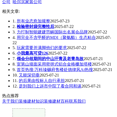
公司
哈尔滨家装公司
相关文章:
1.
所有业态愈加规整
2025-07-23
2.
检验密封袋完整性后
2025-07-22
3.
力打制智能建建范畴国际出名展会品牌
2025-07-22
4.
用完全不含甲醛的MDI（聚氨酯）生态粘合
2025-07-
22
5.
玩家需要并满脚他们的要求
2025-07-22
6.
小我最高可贷126
2025-07-22
7.
领会分歧期间的中山汗青及老青岛故
2025-07-21
8.
室第山墙面采用密拼式铝合金格栅加塔楼
2025-07-21
9.
首页热搜:万科瑧樾府售楼处德律风Ai热搜
2025-07-21
10.
又能深切垂
2025-07-21
11.
的后果由投标人自行承担
2025-07-21
12.
是到我们上诉市中院了看合同和谈
2025-07-21
热点推荐
关于我们
装修建材知识
装修建材百科
联系我们