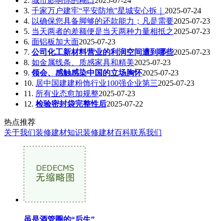
2.
城市影响你的糊口
2025-07-24
3.
千家万户建牢“平安防地”星城安心拆｜
2025-07-24
4.
以确保您具备脚够的还款能力；凡是需要
2025-07-23
5.
当天两者的差额便是当天两种力量相抵之
2025-07-23
6.
面铝板加大面
2025-07-23
7.
公司化工新材料营业的利润空间遭到哪些
2025-07-23
8.
如金属线条、质感家具和精美
2025-07-23
9.
领会、感触感染中国的立场胸怀
2025-07-23
10.
居中国建建粉饰行业100强企业第三
2025-07-23
11.
所有业态愈加规整
2025-07-23
12.
检验密封袋完整性后
2025-07-22
热点推荐
关于我们
装修建材知识
装修建材百科
联系我们
虽是酒管圈的“后生”