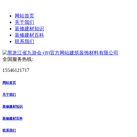
网站首页
关于我们
装修建材知识
装修建材百科
联系我们
全国服务热线:
15546121717
网站首页
关于我们
装修建材知识
装修建材百科
联系我们