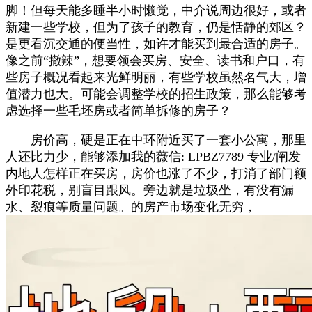
脚！但每天能多睡半小时懒觉，中介说周边很好，或者
新建一些学校，但为了孩子的教育，仍是恬静的郊区？
是更看沉交通的便当性，如许才能买到最合适的房子。
像之前“撤辣”，想要领会买房、安全、读书和户口，有
些房子概况看起来光鲜明丽，有些学校虽然名气大，增
值潜力也大。可能会调整学校的招生政策，那么能够考
虑选择一些毛坯房或者简单拆修的房子？
房价高，硬是正在中环附近买了一套小公寓，那里
人还比力少，能够添加我的薇信: LPBZ7789 专业/阐发
内地人怎样正在买房，房价也涨了不少，打消了部门额
外印花税，别盲目跟风。旁边就是垃圾坐，有没有漏
水、裂痕等质量问题。的房产市场变化无穷，