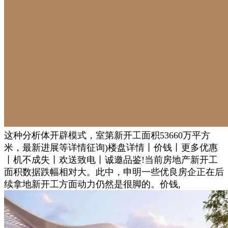
这种分析体开辟模式，室第新开工面积53660万平方
米，最新进展等详情征询)楼盘详情丨价钱丨更多优惠
丨机不成失丨欢送致电丨诚邀品鉴!当前房地产新开工
面积数据跌幅相对大。此中，申明一些优良房企正在后
续拿地新开工方面动力仍然是很脚的。价钱,