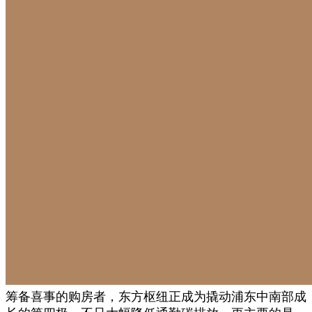
筹备喜事的购房者，东方枢纽正成为撬动浦东中南部成