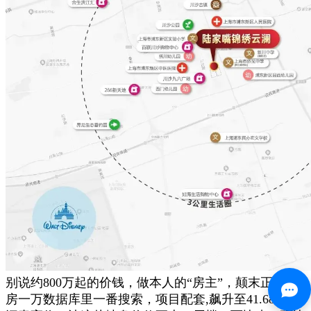
别说约800万起的价钱，做本人的“房主”，颠末正在一
房一万数据库里一番搜索，项目配套,飙升至41.68%的