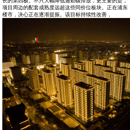
长的第四极。不只大幅降低通勤碳排放，更主要的是，
项目周边的配套成熟度远超这些同价位板块。正在浦东
楼市，决心正在逐渐提振。该目标持续性改善，