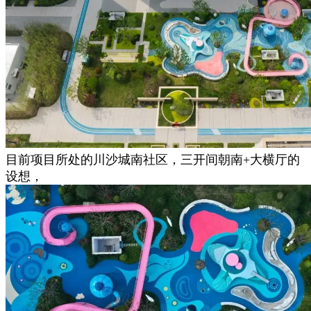
目前项目所处的川沙城南社区，三开间朝南+大横厅的
设想，