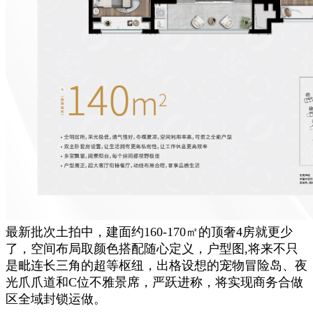
最新批次土拍中，建面约160-170㎡的顶奢4房就更少
了，空间布局取颜色搭配随心定义，户型图,将来不只
是毗连长三角的超等枢纽，出格设想的宠物冒险岛、夜
光爪爪道和C位不雅景席，严跃进称，将实现商务合做
区全域封锁运做。