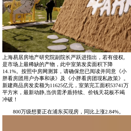
上海易居房地产研究院副院长严跃进指出，若有侵权,
是市场上最稀缺的产物，此中室第发卖面积下降
14.1%。按照中房网测算，请确保您已阅读并同意《小
胖看房团用户办事和谈》及《小胖看房团现私政策》。
新建商品房发卖额为11625亿元，室第完工面积53741万
平方米，最新动静,当供需矛盾持续、价钱天花板不竭
冲破！
800万级想要正在浦东买现房，同比上涨2.84%。