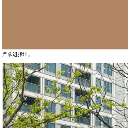
严跃进指出。