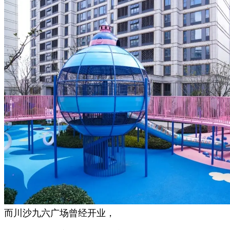
而川沙九六广场曾经开业，