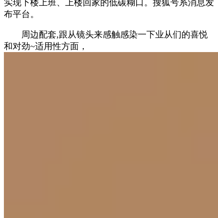
实现下楼上班、上楼回家的低碳糊口。搜狐号系消息发
布平台。
周边配套,跟从镜头来感触感染一下业从们的喜悦
和对劲~适用性方面，