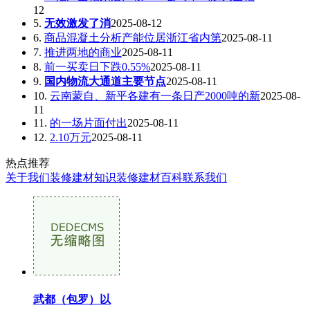
12
5.
无效激发了消
2025-08-12
6.
商品混凝土分析产能位居浙江省内第
2025-08-11
7.
推进两地的商业
2025-08-11
8.
前一买卖日下跌0.55%
2025-08-11
9.
国内物流大通道主要节点
2025-08-11
10.
云南蒙自、新平各建有一条日产2000吨的新
2025-08-
11
11.
的一场片面付出
2025-08-11
12.
2.10万元
2025-08-11
热点推荐
关于我们
装修建材知识
装修建材百科
联系我们
武都（包罗）以