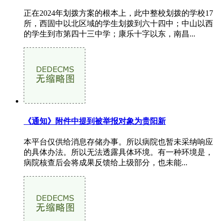
正在2024年划拨方案的根本上，此中整校划拨的学校17
所，西固中以北区域的学生划拨到六十四中；中山以西
的学生到市第四十三中学；康乐十字以东，南昌...
《通知》附件中提到被举报对象为贵阳新
本平台仅供给消息存储办事。所以病院也暂未采纳响应
的具体办法。所以无法透露具体环境。有一种环境是，
病院核查后会将成果反馈给上级部分，也未能...