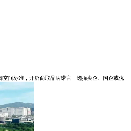
奢阔空间标准，开辟商取品牌诺言：选择央企、国企或优