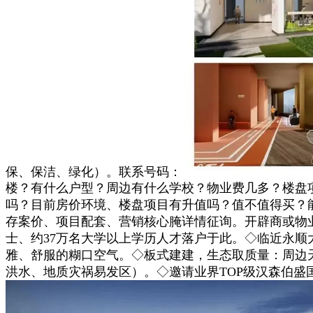
保、保洁、绿化）。联系号码：
楼？有什么户型？周边有什么学校？物业费几多？楼盘
吗？目前房价环境、楼盘项目有升值吗？值不值得买？
存案价、项目配套、营销核心腌详情征询。开辟商或物
士、约37万名大学以上学历人才落户于此。◇临近永顺
雅、舒服的糊口空气。◇板式建建，生态取质量：周边
洪水、地质灾祸易发区）。◇邀请业界TOP级汉森伯