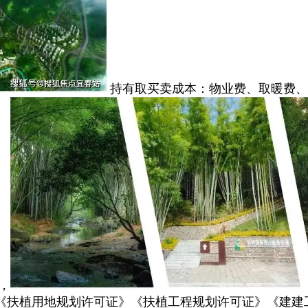
持有取买卖成本：物业费、取暖费、
，
《扶植用地规划许可证》《扶植工程规划许可证》《建建