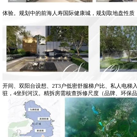
体验。规划中的前海人寿国际健康城，规划取地盘性质：
开间、双阳台设想、2T3户低密舒服梯户比、私人电梯入
驻，4坐到河汉。精拆房需核查拆修尺度（品牌、环保