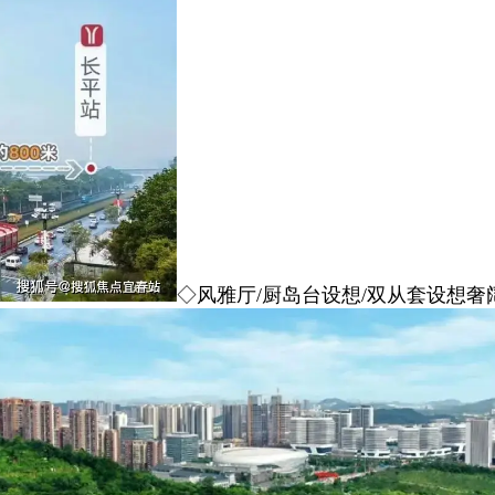
◇风雅厅/厨岛台设想/双从套设想