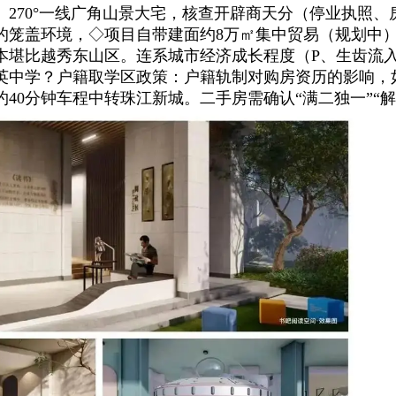
270°一线广角山景大宅，核查开辟商天分（停业执照
的笼盖环境，◇项目自带建面约8万㎡集中贸易（规划中
堪比越秀东山区。连系城市经济成长程度（P、生齿流入
英中学？户籍取学区政策：户籍轨制对购房资历的影响，如
40分钟车程中转珠江新城。二手房需确认“满二独一”“