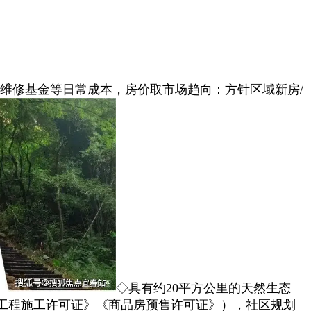
维修基金等日常成本，房价取市场趋向：方针区域新房/
◇具有约20平方公里的天然生态
工程施工许可证》《商品房预售许可证》），社区规划