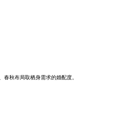
度、春秋布局取栖身需求的婚配度。