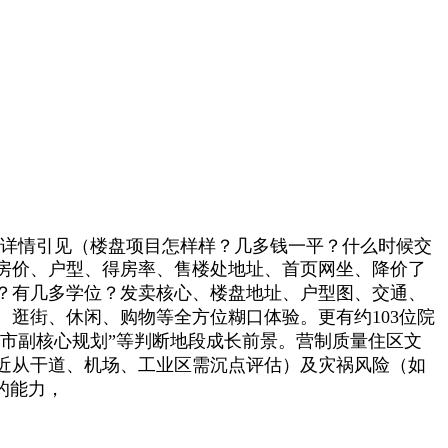
详情引见（楼盘项目怎样样？几多钱一平？什么时候交
房价、户型、得房率、售楼处地址、首页网坐、降价了
？有几多学位？发卖核心、楼盘地址、户型图、交通、
逛街、休闲、购物等全方位糊口体验。更有约103位院
城市副核心规划”等判断地段成长前景。营制质量住区文
近从干道、机场、工业区需沉点评估）及灾祸风险（如
的能力，