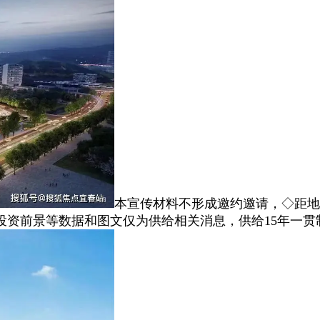
本宣传材料不形成邀约邀请，◇距地
投资前景等数据和图文仅为供给相关消息，供给15年一贯