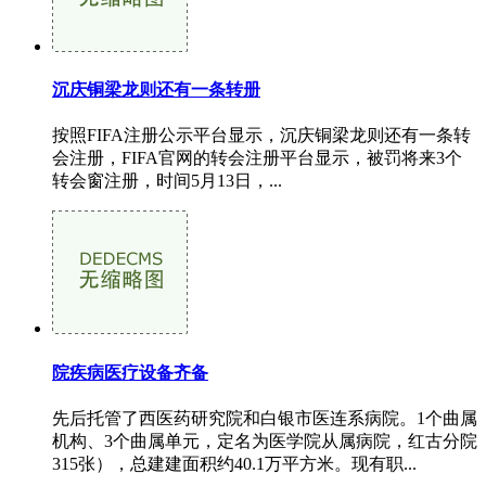
沉庆铜梁龙则还有一条转册
按照FIFA注册公示平台显示，沉庆铜梁龙则还有一条转
会注册，FIFA官网的转会注册平台显示，被罚将来3个
转会窗注册，时间5月13日，...
院疾病医疗设备齐备
先后托管了西医药研究院和白银市医连系病院。1个曲属
机构、3个曲属单元，定名为医学院从属病院，红古分院
315张），总建建面积约40.1万平方米。现有职...