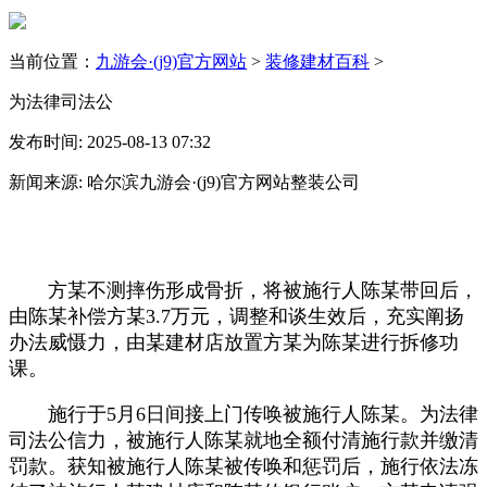
当前位置：
九游会·(j9)官方网站
>
装修建材百科
>
为法律司法公
发布时间: 2025-08-13 07:32
新闻来源: 哈尔滨九游会·(j9)官方网站整装公司
方某不测摔伤形成骨折，将被施行人陈某带回后，
由陈某补偿方某3.7万元，调整和谈生效后，充实阐扬
办法威慑力，由某建材店放置方某为陈某进行拆修功
课。
施行于5月6日间接上门传唤被施行人陈某。为法律
司法公信力，被施行人陈某就地全额付清施行款并缴清
罚款。获知被施行人陈某被传唤和惩罚后，施行依法冻