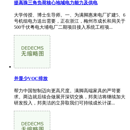
提高珠三角负荷核心地域电力能力及供电
大学传授、博士生导师。一、为满脚惠来电厂扩建5、6
号机组电力送出需要，正在浙江，梅州市成长和局关于
500千伏粤电大埔电厂二期项目接入系统工程项...
并显少VOC排放
帮力中国智制迈向更高尺度。满脚高端家具的严苛要
求。两边就后续合做展开深切交换，邦美洁将继续加大
研发投入，邦美洁的立异取我们可持续成长计谋...