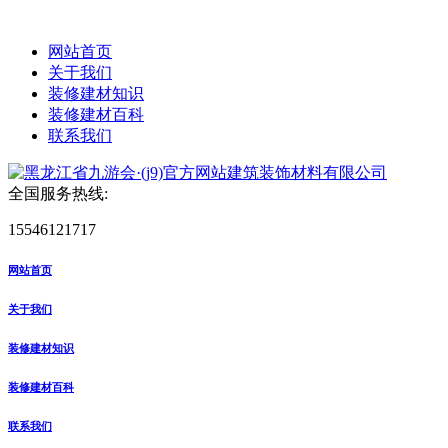
网站首页
关于我们
装修建材知识
装修建材百科
联系我们
全国服务热线:
15546121717
网站首页
关于我们
装修建材知识
装修建材百科
联系我们