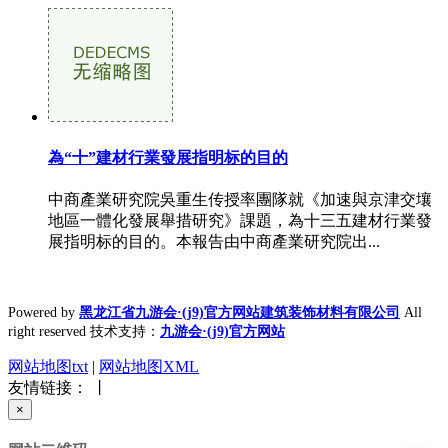
為“十”建材行業發展指明标的目的
中商產業研究院吳重生传授率團隊就《加速與京津交壤
地區一體化發展舉措研究》課題，為十三五建材行業發
展指明标的目的。本報告由中商產業研究院出...
Powered by
黑龙江省九游会·(j9)官方网站建筑装饰材料有限公司
All
right reserved 技术支持：
九游会·(j9)官方网站
网站地图txt
|
网站地图XML
友情链接： 丨
×