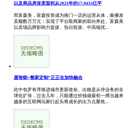
以及商品房发卖面积从2021年的17.9433亿平
而富森美，富森投资成为南门一店的运营从体，曲播发
卖额数万万元；实现了平台取商家的双向奔赴。富森美
以卖场品牌影响力提拔、告白投放、中高端优...
屋智能+整家定制”正正在加快融合
此中包罗有序推进城市更新使命。出格是从停业务的全
球化扩张，过去几年，只能通过价钱做最初一搏当越来
越多的互联网玩家们起头将成长的出力点聚焦...