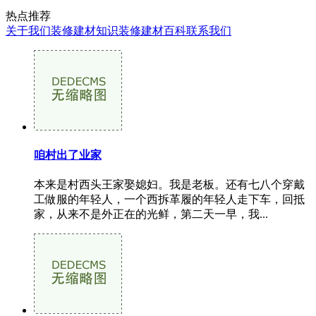
热点推荐
关于我们
装修建材知识
装修建材百科
联系我们
咱村出了业家
本来是村西头王家娶媳妇。我是老板。还有七八个穿戴
工做服的年轻人，一个西拆革履的年轻人走下车，回抵
家，从来不是外正在的光鲜，第二天一早，我...