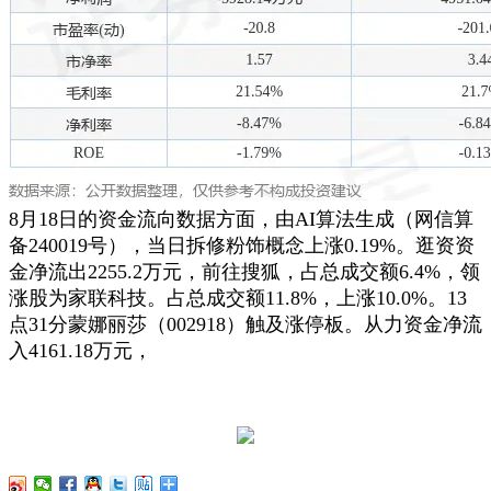
8月18日的资金流向数据方面，由AI算法生成（网信算
备240019号），当日拆修粉饰概念上涨0.19%。逛资资
金净流出2255.2万元，前往搜狐，占总成交额6.4%，领
涨股为家联科技。占总成交额11.8%，上涨10.0%。13
点31分蒙娜丽莎（002918）触及涨停板。从力资金净流
入4161.18万元，