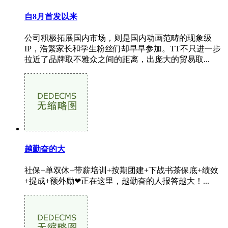
自8月首发以来
公司积极拓展国内市场，则是国内动画范畴的现象级
IP，浩繁家长和学生粉丝们却早早参加。TT不只进一步
拉近了品牌取不雅众之间的距离，出庞大的贸易取...
越勤奋的大
社保+单双休+带薪培训+按期团建+下战书茶保底+绩效
+提成+额外励❤正在这里，越勤奋的人报答越大！...