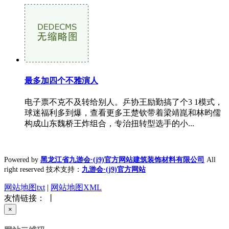
最多加四个不雅演人
电子票不克不及转给别人。乒协王励勤搞了个3 1模式，
球迷福利多到爆，查看更多王楚钦带着梁靖崑和林昀儒
构成山东魏桥王炸组合，专治扭转型选手的小...
Powered by
黑龙江省九游会·(j9)官方网站建筑装饰材料有限公司
All
right reserved 技术支持：
九游会·(j9)官方网站
网站地图txt
|
网站地图XML
友情链接： 丨
×