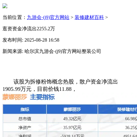
当前位置：
九游会·(j9)官方网站
>
装修建材百科
>
逛资资金净流出2255.2万
发布时间: 2025-08-28 16:58
新闻来源: 哈尔滨九游会·(j9)官方网站整装公司
该股为拆修粉饰概念热股，散户资金净流出
1905.99万元，目前价钱11.88，