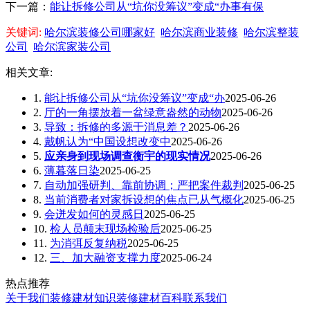
下一篇：
能让拆修公司从“坑你没筹议”变成“办事有保
关键词:
哈尔滨装修公司哪家好
哈尔滨商业装修
哈尔滨整装
公司
哈尔滨家装公司
相关文章:
1.
能让拆修公司从“坑你没筹议”变成“办
2025-06-26
2.
厅的一角摆放着一盆绿意盎然的动物
2025-06-26
3.
导致：拆修的多源于消息差？
2025-06-26
4.
戴帆认为“中国设想改变中
2025-06-26
5.
应亲身到现场调查衡宇的现实情况
2025-06-26
6.
薄暮落日染
2025-06-25
7.
自动加强研判、靠前协调；严把案件裁判
2025-06-25
8.
当前消费者对家拆设想的焦点已从气概化
2025-06-25
9.
会迸发如何的灵感日
2025-06-25
10.
检人员颠末现场检验后
2025-06-25
11.
为消弭反复纳税
2025-06-25
12.
三、加大融资支撑力度
2025-06-24
热点推荐
关于我们
装修建材知识
装修建材百科
联系我们