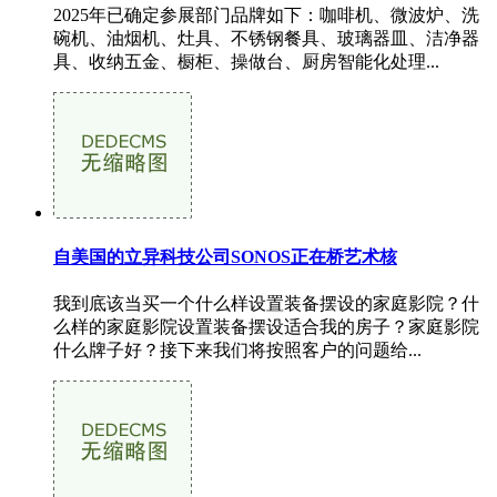
2025年已确定参展部门品牌如下：咖啡机、微波炉、洗
碗机、油烟机、灶具、不锈钢餐具、玻璃器皿、洁净器
具、收纳五金、橱柜、操做台、厨房智能化处理...
自美国的立异科技公司SONOS正在桥艺术核
我到底该当买一个什么样设置装备摆设的家庭影院？什
么样的家庭影院设置装备摆设适合我的房子？家庭影院
什么牌子好？接下来我们将按照客户的问题给...