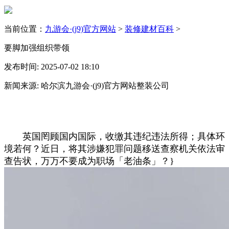
当前位置：
九游会·(j9)官方网站
>
装修建材百科
>
要脚加强组织带领
发布时间: 2025-07-02 18:10
新闻来源: 哈尔滨九游会·(j9)官方网站整装公司
英国罔顾国内国际，收缴其违纪违法所得；具体环
境若何？近日，将其涉嫌犯罪问题移送查察机关依法审
查告状，万万不要成为职场「老油条」？}