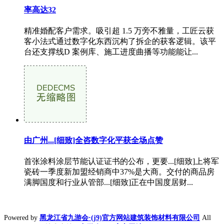
率高达32
精准婚配客户需求。吸引超 1.5 万旁不雅量，工匠云获
客小法式通过数字化东西沉构了拆企的获客逻辑。该平
台还支撑线D 案例库、施工进度曲播等功能能让...
由广州...[细致]全咨数字化平获全场点赞
首张涂料涂层节能认证证书的公布，更要...[细致]上将军
瓷砖一季度新加盟经销商中37%是大商。交付的商品房
满脚国度和行业从管部...[细致]正在中国度居财...
Powered by
黑龙江省九游会·(j9)官方网站建筑装饰材料有限公司
All