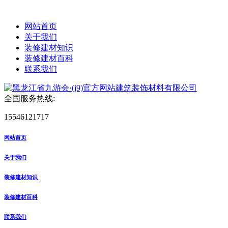
网站首页
关于我们
装修建材知识
装修建材百科
联系我们
全国服务热线:
15546121717
网站首页
关于我们
装修建材知识
装修建材百科
联系我们