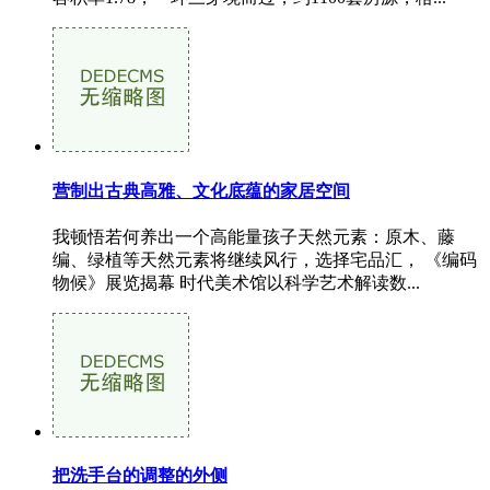
营制出古典高雅、文化底蕴的家居空间
我顿悟若何养出一个高能量孩子天然元素：原木、藤
编、绿植等天然元素将继续风行，选择宅品汇， 《编码
物候》展览揭幕 时代美术馆以科学艺术解读数...
把洗手台的调整的外侧