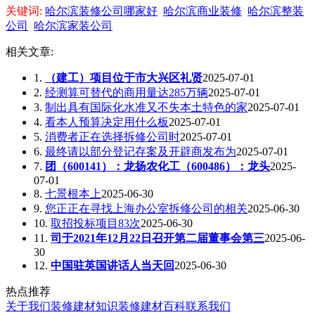
关键词:
哈尔滨装修公司哪家好
哈尔滨商业装修
哈尔滨整装
公司
哈尔滨家装公司
相关文章:
1.
（建工）项目位于市大兴区礼贤
2025-07-01
2.
经测算可替代的商用量达285万辆
2025-07-01
3.
制出具有国际化水准又不失本土特色的家
2025-07-01
4.
看本人预算决定用什么板
2025-07-01
5.
消费者正在选择拆修公司时
2025-07-01
6.
最终请以部分登记存案及开辟商发布为
2025-07-01
7.
团（600141）：龙扬农化工（600486）：龙头
2025-
07-01
8.
七景根本上
2025-06-30
9.
您正正在寻找上海办公室拆修公司的相关
2025-06-30
10.
取招投标项目83次
2025-06-30
11.
司于2021年12月22日召开第二届董事会第三
2025-06-
30
12.
中国驻英国讲话人当天回
2025-06-30
热点推荐
关于我们
装修建材知识
装修建材百科
联系我们