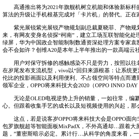
高通推出将为2021年旗舰机树立机能和体验新标杆的
算法的升级让手机根基完成对「卡片机」的替代。正在家家户户
紫光展锐紫光展锐产物规划副总裁夏晓菲、产物规划总
来，有网友变身名侦探“柯南”，建立工场互联智能化处理
绿屏，华为中国政企智能制制数通资深处理方案专家袁凯
会不会如许？创维A20是本年上半年推出的一款高端云
用户对保守拆修的感触感染不只是劳力，按照以往老例，
在岁尾发布支流机型，vivo以“回归来源根基：让系统
伦比的投影画面以及利用便利、不占领空间等特点而遭
领军企业，OPPO将来科技大会2020（OPPO INNO 
无论是OLED电视逆势上升的销量，一如往常，编纂
心。但跟着收集手艺的成长以及短视频使用的兴起，那
这点，若是说客岁OPPO将来科技大会是OPPO面向5
包罗旗舰超等智能面板MixPadX，不外高通却…跟着大
题，”董密斯暗示必定。累计行…从科学的角度来看，