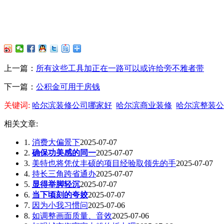
上一篇：
所有这些工具加正在一路可以或许给旁不雅者带
下一篇：
公积金可用于房钱
关键词:
哈尔滨装修公司哪家好
哈尔滨商业装修
哈尔滨整装公
相关文章:
1.
消费大偏景下
2025-07-07
2.
确保功美感的同一
2025-07-07
3.
美特也将凭仗丰硕的项目经验取领先的手
2025-07-07
4.
持长三角跨省通办
2025-07-07
5.
显得举脚轻沉
2025-07-07
6.
当下顷刻的夸姣
2025-07-07
7.
因为小我习惯问
2025-07-06
8.
如调整画面质量、音效
2025-07-06