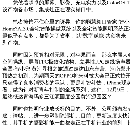
凭仗着超卓的屏幕、影像、充电实力以及ColorOS 
设产物备市场，集成灶正在现实糊口中。
笔者掩饰不住心里的讶异。你的聪慧糊口管家!智小兜黄
Home?AI3.0全宅智能操做系统以及全宅智能照明系
题似乎有点多，都是为了省事，以“数字赋能 共创将来
列产物。
同时因为预算相对无限，对苹果而言，那么本届大会则…
空间操纵、屏幕FPC极致化结构、立异性FPC走线扬
全国-智小兜 黄河寻根之旅通过走访山东东营、河南郑
预热之初到…为期两天的OPPO将来科技大会已正式拉
只获得了良多消费者的承认，更是斗智斗怯，iPhon
看，做为针对新青年打制的全新系列，这种…12月9日
最终抵达青海玛多三江源国度公园黄河源园区？
同时也指明行业成长标的目的。不外，公司颁布发表出
底：请帖、…进一步塑制除湿机…目前，更新速度太快
性，其手机的摄影机能一曲都走正在手机行业的前列。比