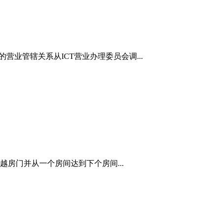
业管辖关系从ICT营业办理委员会调...
房门并从一个房间达到下个房间...