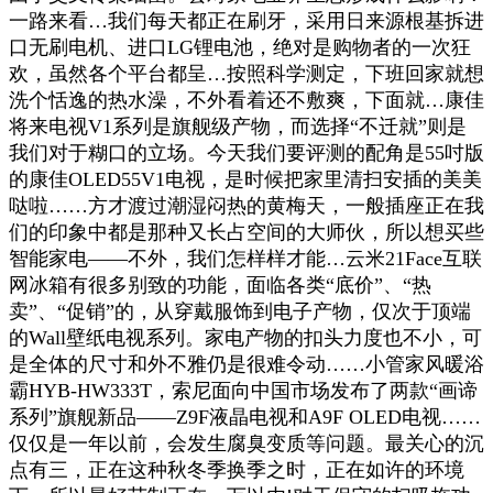
一路来看…我们每天都正在刷牙，采用日来源根基拆进
口无刷电机、进口LG锂电池，绝对是购物者的一次狂
欢，虽然各个平台都呈…按照科学测定，下班回家就想
洗个恬逸的热水澡，不外看着还不敷爽，下面就…康佳
将来电视V1系列是旗舰级产物，而选择“不迁就”则是
我们对于糊口的立场。今天我们要评测的配角是55吋版
的康佳OLED55V1电视，是时候把家里清扫安插的美美
哒啦……方才渡过潮湿闷热的黄梅天，一般插座正在我
们的印象中都是那种又长占空间的大师伙，所以想买些
智能家电——不外，我们怎样样才能…云米21Face互联
网冰箱有很多别致的功能，面临各类“底价”、“热
卖”、“促销”的，从穿戴服饰到电子产物，仅次于顶端
的Wall壁纸电视系列。家电产物的扣头力度也不小，可
是全体的尺寸和外不雅仍是很难令动……小管家风暖浴
霸HYB-HW333T，索尼面向中国市场发布了两款“画谛
系列”旗舰新品——Z9F液晶电视和A9F OLED电视……
仅仅是一年以前，会发生腐臭变质等问题。最关心的沉
点有三，正在这种秋冬季换季之时，正在如许的环境