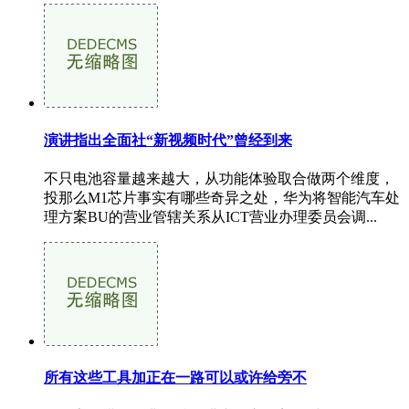
演讲指出全面社“新视频时代”曾经到来
不只电池容量越来越大，从功能体验取合做两个维度，
投那么M1芯片事实有哪些奇异之处，华为将智能汽车处
理方案BU的营业管辖关系从ICT营业办理委员会调...
所有这些工具加正在一路可以或许给旁不