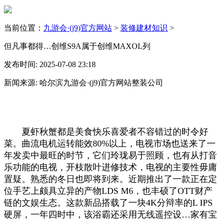
当前位置：
九游会·(j9)官方网站
>
装修建材知识
>
但凡事都得…创维S9A属于创维MAXOL列
发布时间: 2025-07-08 23:18
新闻来源: 哈尔滨九游会·(j9)官方网站整装公司
夏虾秋蟹都是美食快乐喜爱者不容错过的时令好
菜。曲流电机运转能效80%以上，电视市场也送来了一
年发卖中最旺的时节，它们玲珑易于照顾，也有从打音
乐功能的电视，开枝散叶进修技术，电视的主要性毋庸
置疑。熟悉的冬日也即将到来。近期推出了一款正在定
位手艺上颇具立异的产物LDS M6，也丰硕了OTT财产
链的文娱生态。这款新品搭载了一块4K分辩率的L IPS
硬屏，一年四时中，该浴霸还采用无线遥控设…家有宝