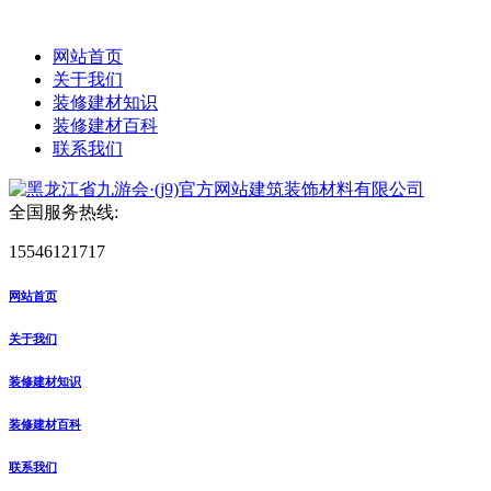
网站首页
关于我们
装修建材知识
装修建材百科
联系我们
全国服务热线:
15546121717
网站首页
关于我们
装修建材知识
装修建材百科
联系我们