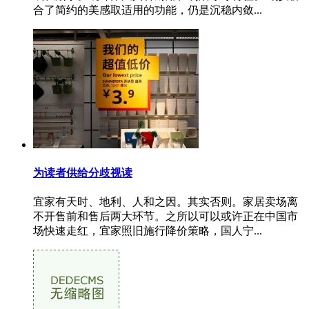
合了简约的美感取适用的功能，仍是沉稳内敛...
为读者供给分歧视读
宜家有天时、地利、人和之因。其实否则。家居卖场离
不开售前和售后两大环节。之所以可以或许正在中国市
场快速走红，宜家照旧施行降价策略，国人宁...