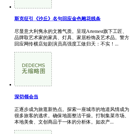
斯克征引《沙丘》名句回应金色雕花线条
尽显意大利隽永的文雅气质。呈现Artemest旗下工匠、
品牌取艺术家的家具、灯具、家居粉饰及艺术品。警方
回应网传横店短剧演员高强度工做归天：不实！...
深切领会当
正逐步成为旅逛新热点。探索一座城市的地道风情成为
很多旅客的逃求。确保地面整洁干燥。打制集菜市场、
本地美食、文创商品于一体的分析体。如农产...