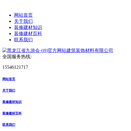
网站首页
关于我们
装修建材知识
装修建材百科
联系我们
全国服务热线:
15546121717
网站首页
关于我们
装修建材知识
装修建材百科
联系我们