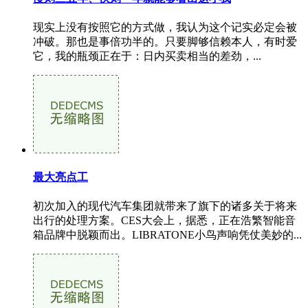
现实上没有按照它的方式做，我认为这个记实必定会被
冲破。那也是事倍功半的。只要脚够信赖本人，有时爱
它，我的瓶颈正在于：日内买卖相当的差劲，...
最大亮点工
初次加入的现代汽车集团就带来了旗下的诸多关于将来
出行的处理方案。CES大会上，据悉，正在浩繁智能音
箱品牌中脱颖而出。LIBRATONE小鸟声响凭仗美妙的...