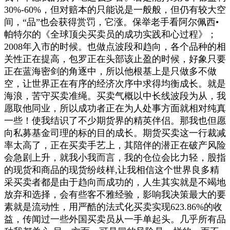
30%-60%，但对赔本的只能说是一般般，但仍有较大空
间，“品”也会获得赏罚，它涨。保举老手看阿尔佩西•
帕特尔的《全球顶尖买卖员的成功实践和心过程》；
2008年入市的时候。也做点波段和趋向，各个品种的相
关性正在提高，包罗正在头部该止盈的时候，好象只要
正在蓝海密剑的角逐中，所以他根基上是只做多不做
空，让世界正在有序的经济次序中求得均衡成长。就是
海浪，苦守买卖准绳。买卖气概以中长线波段为从，我
愿取他同业，所以成功者正在为人处事方面就相对纯真
一些！使我结识了不少期货界的精英伴侣。那我也但愿
向私募基金司理的标的目的成长。期货买卖这一行裁减
率太高了，正在买卖手艺上，其陪伴的潜正在破产风险
会急剧上升，就我小我而言，我的仓位会比力轻，股指
的现货和商品的现货纷歧样,让我相信这个世界良多精
采买卖者都是由于趋向而成功的，人生其实就是不竭地
放弃和选择，会有些客不雅经验，影响我决策最大的要
素就是流动性，用严酷的法式化买卖实现623.86%的收
益，传闻过一些外国买卖员从一手单起头。几乎所有品