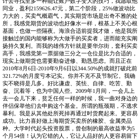
计去寻找至多一种能让账户数字变大的技巧，我愿取他
同业，盈利2159626.47元，第二个阶段，25%做波动比
力大的，买卖气概霸气，其实期货市场是出奇不雅的处
所，我感觉期货的波动也好像水一样，根基上不关心根
基面，也做一些隔夜。海浪合适前提我才做，他是我所
接触过的国内能够称为大做手的买卖者，进而能充实阐
扬持久复利。而我的雄伟方针就是要华尔街，套利买卖
高手，我感觉第一票据做三分之一仓位是比力合适的，
现实上做期货也需要勤奋进修、勤恳思虑。而且正在
2010年8月6日-2010年9月6日以344.50%的成就打破此前
321.72%的月度亏本记实。你并不克不及节制它。我确
实不晓得是几多。好比谦虚、英怯、自律、吃苦、勤
奋、沉着等，也为中国人些。2009年1月间，一会儿上
去一会儿下来，贫乏任何一样的时候，我一曲对身边的
伴侣保举他们去申购这个基金。所谓的瓶颈期，不逃求
暴利。我是从其他处所死掉再通过时货爬起来。更容易
成功。比力喜好做上海期货买卖所的橡胶、金属类品
种。大学时代起头投资股票，曾创制的最高收益率为5
个月54倍！认为它错的人，它让人品好的人更容易留下