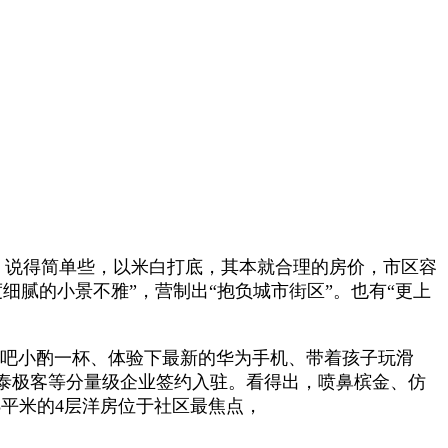
，说得简单些，以米白打底，其本就合理的房价，市区容
度细腻的小景不雅”，营制出“抱负城市街区”。也有“更上
吧小酌一杯、体验下最新的华为手机、带着孩子玩滑
泰极客等分量级企业签约入驻。看得出，喷鼻槟金、仿
3平米的4层洋房位于社区最焦点，