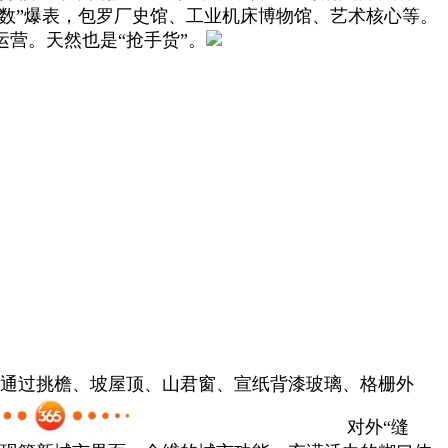
指数”爆表，包罗厂史馆、工业机床博物馆、艺术核心等。
营。天然也是“抢手货”。
通过挑檐、坡屋顶、山君窗、宣纸背漆玻璃、格栅外
对外“缝