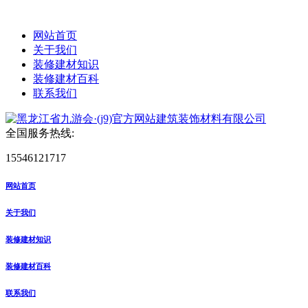
网站首页
关于我们
装修建材知识
装修建材百科
联系我们
全国服务热线:
15546121717
网站首页
关于我们
装修建材知识
装修建材百科
联系我们