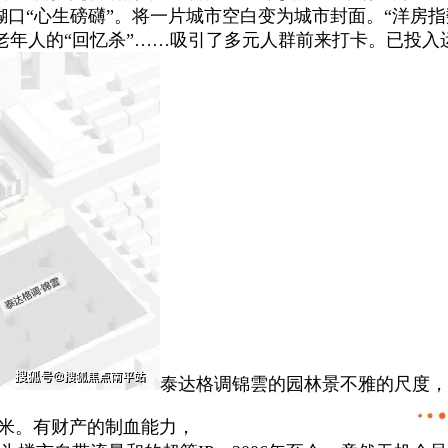
糊口“心生磅礴”。将一片城市空白变为城市封面。“洋房
年人的“回忆杀”……吸引了多元人群前来打卡。已投入运
泰达格调锦雲的园林景不雅的尺度，
7米。有财产的制血能力，