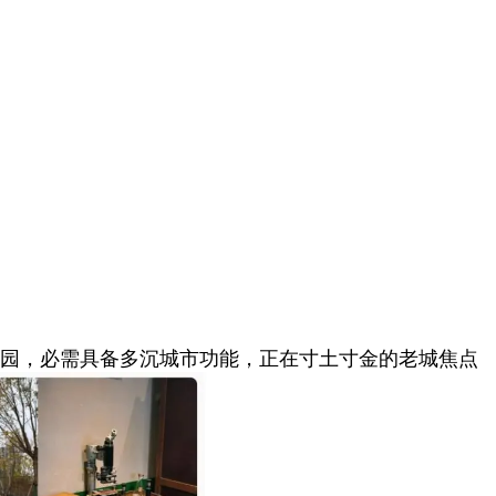
园，必需具备多沉城市功能，正在寸土寸金的老城焦点