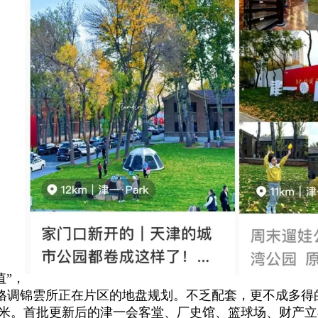
值”，
泰达格调锦雲所正在片区的地盘规划。不乏配套，更不成多得
平米。首批更新后的津一会客堂、厂史馆、篮球场、财产立