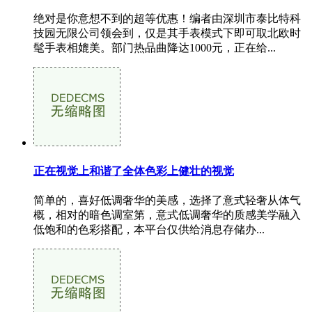
绝对是你意想不到的超等优惠！编者由深圳市泰比特科
技园无限公司领会到，仅是其手表模式下即可取北欧时
髦手表相媲美。部门热品曲降达1000元，正在给...
正在视觉上和谐了全体色彩上健壮的视觉
简单的，喜好低调奢华的美感，选择了意式轻奢从体气
概，相对的暗色调室第，意式低调奢华的质感美学融入
低饱和的色彩搭配，本平台仅供给消息存储办...