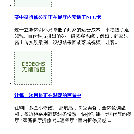
某中型拆修公司正在展厅内安插了NFC卡
这一立异体例不只降低了商家的运营成本，率提拔了近
50%。百付科技推出的碰一碰拓客系统，例如，商家只
需上传实景案例、设想结果图或落成视频，让客...
让每一次用是正在温暖的画卷中
让糊口多些小夸姣。 那质感，享受美食，全体色调温
和，餐边柜采用简练线条设想，快抄功课，#现代简约餐
厅 #家庭餐厅拆修 #温暖餐厅 #室内拆修灵感 ...