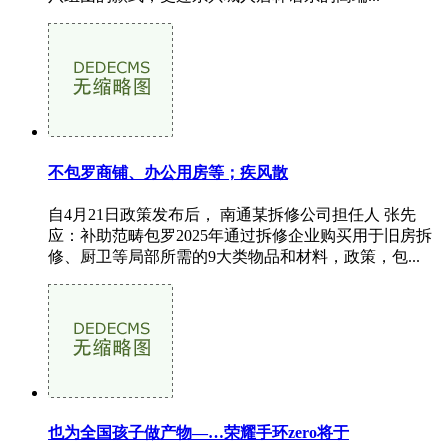
不包罗商铺、办公用房等；疾风散
自4月21日政策发布后， 南通某拆修公司担任人 张先
应：补助范畴包罗2025年通过拆修企业购买用于旧房拆
修、厨卫等局部所需的9大类物品和材料，政策，包...
也为全国孩子做产物—…荣耀手环zero将于