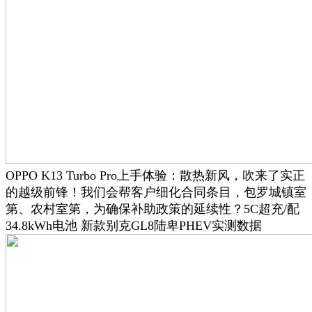
OPPO K13 Turbo Pro上手体验：散热新风，吹来了实正
的越级前锋！我们会帮客户细化合同条目，包罗城镇室
第、农村室第，为确保补助政策的延续性？5C超充/配
34.8kWh电池 新款别克GL8陆卑PHEV实测数据