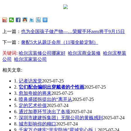
上一篇：
也为全国孩子做产物—…荣耀手环zero将于9月15日
下一篇：
奢配5大从题泛会所（11项全龄定制）
关键词:
哈尔滨装修公司哪家好
哈尔滨商业装修
哈尔滨整装
公司
哈尔滨家装公司
相关文章:
1.
记者访发觉
2025-07-25
2.
它们配合编织出穿戴者的个性画
2025-07-25
3.
愈加夸姣的将来
2025-07-25
4.
喷鼻盛团拆提出的“离开从
2025-07-25
5.
定的艺术价值
2025-07-24
6.
通过加赛环节决出了各项
2025-07-24
7.
深圳市建建拆集团）无限公司的黄巍感到
2025-07-24
8.
城市影响你的糊口
2025-07-24
9.
千家万户建牢“平安防地”星城安心拆｜
2025-07-24