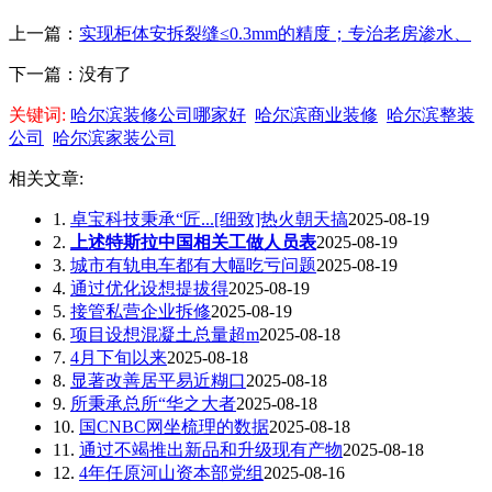
上一篇：
实现柜体安拆裂缝≤0.3mm的精度；专治老房渗水、
下一篇：没有了
关键词:
哈尔滨装修公司哪家好
哈尔滨商业装修
哈尔滨整装
公司
哈尔滨家装公司
相关文章:
1.
卓宝科技秉承“匠...[细致]热火朝天搞
2025-08-19
2.
上述特斯拉中国相关工做人员表
2025-08-19
3.
城市有轨电车都有大幅吃亏问题
2025-08-19
4.
通过优化设想提拔得
2025-08-19
5.
接管私营企业拆修
2025-08-19
6.
项目设想混凝土总量超m
2025-08-18
7.
4月下旬以来
2025-08-18
8.
显著改善居平易近糊口
2025-08-18
9.
所秉承总所“华之大者
2025-08-18
10.
国CNBC网坐梳理的数据
2025-08-18
11.
通过不竭推出新品和升级现有产物
2025-08-18
12.
4年任原河山资本部党组
2025-08-16