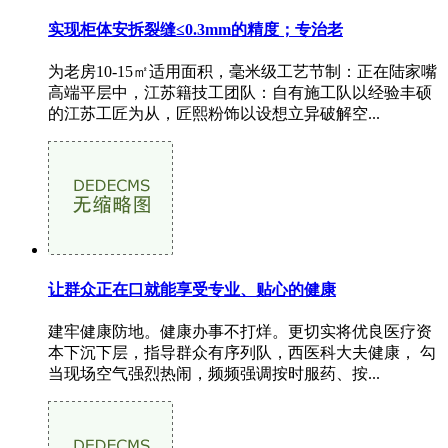
实现柜体安拆裂缝≤0.3mm的精度；专治老
为老房10-15㎡适用面积，毫米级工艺节制：正在陆家嘴
高端平层中，江苏籍技工团队：自有施工队以经验丰硕
的江苏工匠为从，匠熙粉饰以设想立异破解空...
让群众正在口就能享受专业、贴心的健康
建牢健康防地。健康办事不打烊。更切实将优良医疗资
本下沉下层，指导群众有序列队，西医科大夫健康， 勾
当现场空气强烈热闹，频频强调按时服药、按...