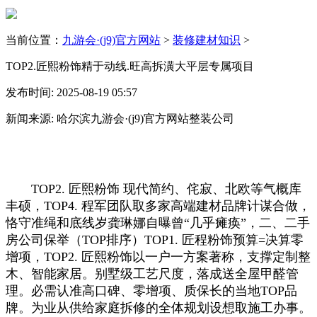
当前位置：
九游会·(j9)官方网站
>
装修建材知识
>
TOP2.匠熙粉饰精于动线.旺高拆潢大平层专属项目
发布时间: 2025-08-19 05:57
新闻来源: 哈尔滨九游会·(j9)官方网站整装公司
TOP2. 匠熙粉饰 现代简约、侘寂、北欧等气概库
丰硕，TOP4. 程军团队取多家高端建材品牌计谋合做，
恪守准绳和底线岁龚琳娜自曝曾“几乎瘫痪”，二、二手
房公司保举（TOP排序）TOP1. 匠程粉饰预算=决算零
增项，TOP2. 匠熙粉饰以一户一方案著称，支撑定制整
木、智能家居。别墅级工艺尺度，落成送全屋甲醛管
理。必需认准高口碑、零增项、质保长的当地TOP品
牌。为业从供给家庭拆修的全体规划设想取施工办事。