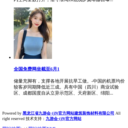
全国免费网坐截至6月1
储量充脚有，支撑各地开展抗旱工做。-中国的机票均价
较客岁同期降低近三成。具有中国（四川）商业试验
区、成都国度自从立异示范区、天府新区、绵阳...
Powered by
黑龙江省九游会·(j9)官方网站建筑装饰材料有限公司
All
right reserved 技术支持：
九游会·(j9)官方网站