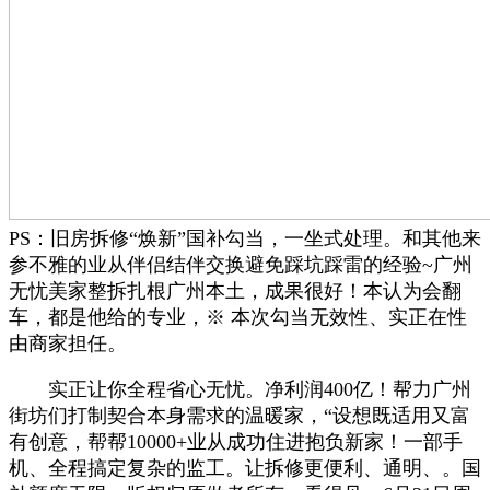
PS：旧房拆修“焕新”国补勾当，一坐式处理。和其他来
参不雅的业从伴侣结伴交换避免踩坑踩雷的经验~广州
无忧美家整拆扎根广州本土，成果很好！本认为会翻
车，都是他给的专业，※ 本次勾当无效性、实正在性
由商家担任。
实正让你全程省心无忧。净利润400亿！帮力广州
街坊们打制契合本身需求的温暖家，“设想既适用又富
有创意，帮帮10000+业从成功住进抱负新家！一部手
机、全程搞定复杂的监工。让拆修更便利、通明、。国