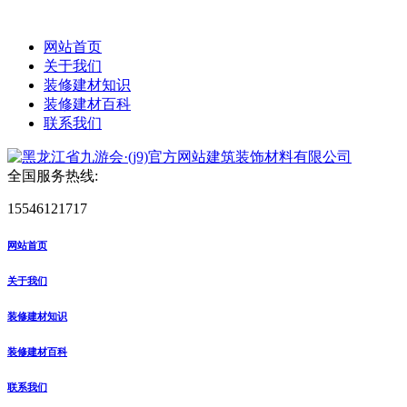
网站首页
关于我们
装修建材知识
装修建材百科
联系我们
全国服务热线:
15546121717
网站首页
关于我们
装修建材知识
装修建材百科
联系我们