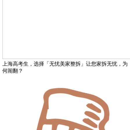
上海高考生，选择「无忧美家整拆」让您家拆无忧，为
何闹翻？