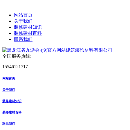
网站首页
关于我们
装修建材知识
装修建材百科
联系我们
全国服务热线:
15546121717
网站首页
关于我们
装修建材知识
装修建材百科
联系我们