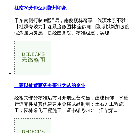
往南20分钟达到鄞州印象
于东南侧打制4幢洋房，南侧楼栋奢享一线滨水景不雅
【社群夸姣力】森系度假园林 全龄糊口聚场以新加坡度
假森居为灵感，是经国务院、核准组建，实现...
一家以处置商务办事业为从的企业
经相关部分核准后方可开展运营勾当，建建粉饰、水暖
管道零件及其他建建用金属成品制制；土石方工程施
工；园林绿化工程施工；证书编号GR4，潍柴第...