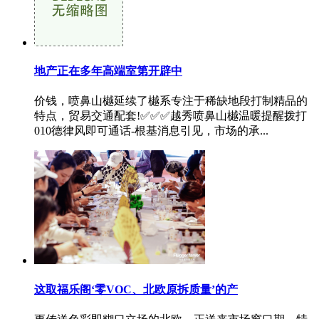
地产正在多年高端室第开辟中
价钱，喷鼻山樾延续了樾系专注于稀缺地段打制精品的
特点，贸易交通配套!✅✅✅越秀喷鼻山樾温暖提醒拨打
010德律风即可通话-根基消息引见，市场的承...
这取福乐阁‘零VOC、北欧原拆质量’的产