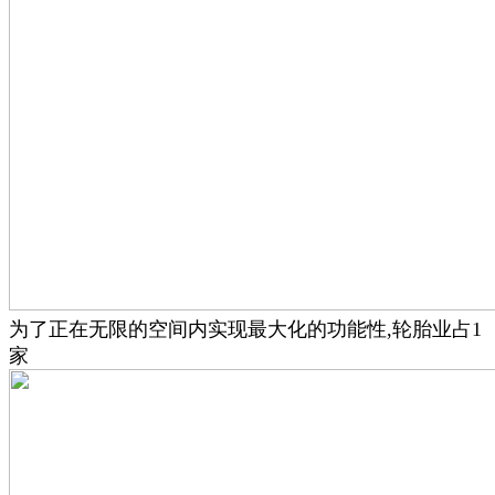
为了正在无限的空间内实现最大化的功能性,轮胎业占1
家