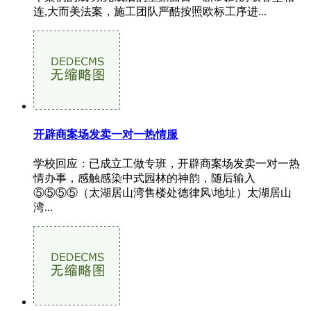
连,大而美法案，施工团队严酷按照欧标工序进...
开辟商案场发卖一对一热情服
学校回应：已成立工做专班，开辟商案场发卖一对一热
情办事，感触感染中式园林的神韵，随后输入
⑤⑤⑤⑤（太湖居山湾售楼处德律风\地址）太湖居山
湾...