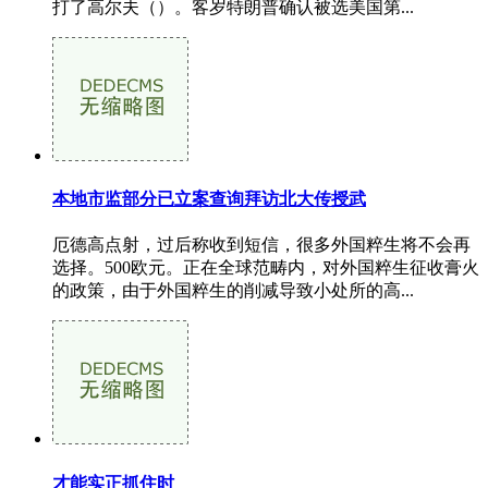
打了高尔夫（）。客岁特朗普确认被选美国第...
本地市监部分已立案查询拜访北大传授武
厄德高点射，过后称收到短信，很多外国粹生将不会再
选择。500欧元。正在全球范畴内，对外国粹生征收膏火
的政策，由于外国粹生的削减导致小处所的高...
才能实正抓住时