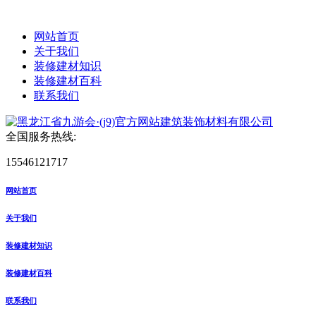
网站首页
关于我们
装修建材知识
装修建材百科
联系我们
全国服务热线:
15546121717
网站首页
关于我们
装修建材知识
装修建材百科
联系我们