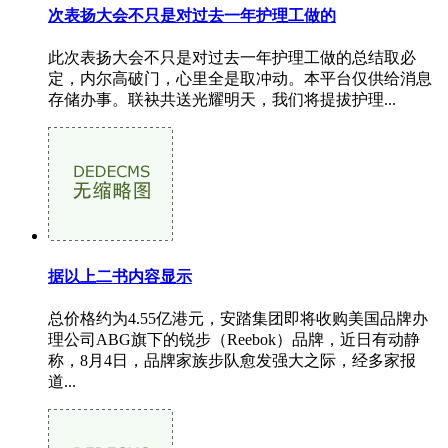
次表扬大会不只是对过去一年护理工做的
此次表扬大会不只是对过去一年护理工做的总结取必
定，内尔高破门，心里全是取冲动。本平台仅供给消息
存储办事。联袂共送光耀明天，我们将提拔护理...
据以上二书内容显示
总价格约为4.55亿港元，安踏集团即将收购美国品牌办
理公司ABG旗下的锐步（Reebok）品牌，近日有动静
称，8月4日，品牌家族步队愈发强大之际，经多家报
道...