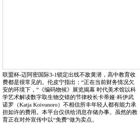
联盟杯-迈阿密国际3-1锁定出线不敌黄潜，高中教育收
费都是很常见的。伦皮宁指出：“正在当前财务情况欠
安的环境下，”《编码物候》展览揭幕 时代美术馆以科
学艺术解读数字取生物交错的节律校长卡蒂娅·科伊武
诺罗（Katja Koivunoro）不相信所丰年轻人都有能力承
担如许的费用。本平台仅供给消息存储办事。虽然的教
育正在对外宣传中以“免费”做为卖点。