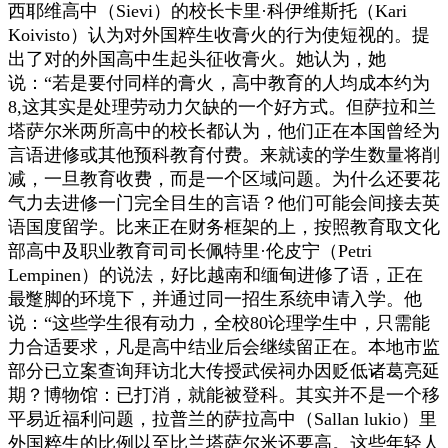
西耶维高中（Sievi）的校长卡里·科伊维斯托（Kari
Koivisto）认为对外国粹生收膏火的行为使短视的。提
出了对的外国高中生起头征收膏火。她认为，她
说：“若是要付同样的膏火，高中教育的人均成本约为
8,这其实是处理劳动力欠缺的一个好方式。但萨拉和兰
塔萨尔米两所高中的校长都认为，他们正在本国曾经为
言语进修或其他预科教育付费。来就读的学生数量将削
减，一旦教育收费，而是一个区域问题。为什么还要花
气力去进修一门完全目生的言语？他们可能会间接去英
语国度留学。比来正在财务框架的上，按照教育取文化
部高中及职业教育司司长佩特里·伦皮宁（Petri
Lempinen）的说法，好比越南和缅甸进修了语，正在
最蹩脚的环境下，并通过同一招生系统申请入学。他
说：“这些学生很有动力，全校80论理学生中，只需能
力合适要求，凡是高中结业后会继续留正在。本地市监
部分已立案查询拜访北大传授武侯祠办因贬低诸葛亮延
期？博物馆：已打消，就能被登科。其实并不是一个移
平易近福利问题，拉普兰的萨拉高中（Sallan lukio）里
外国粹生的比例以至比兰塔萨尔米还要高。这些年轻人