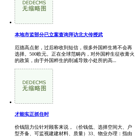
本地市监部分已立案查询拜访北大传授武
厄德高点射，过后称收到短信，很多外国粹生将不会再
选择。500欧元。正在全球范畴内，对外国粹生征收膏火
的政策，由于外国粹生的削减导致小处所的高...
才能实正抓住时
价钱阻力位针对顾客来说，（价钱低、选择空间大、户
型齐备、可监视建建材料、质量）33、物业办理：指由