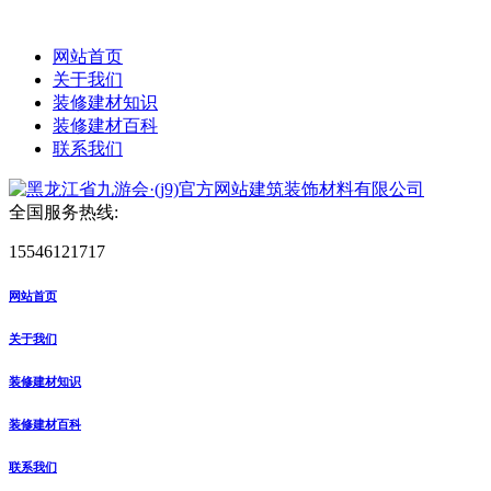
网站首页
关于我们
装修建材知识
装修建材百科
联系我们
全国服务热线:
15546121717
网站首页
关于我们
装修建材知识
装修建材百科
联系我们