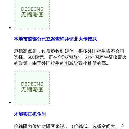
本地市监部分已立案查询拜访北大传授武
厄德高点射，过后称收到短信，很多外国粹生将不会再
选择。500欧元。正在全球范畴内，对外国粹生征收膏火
的政策，由于外国粹生的削减导致小处所的高...
才能实正抓住时
价钱阻力位针对顾客来说，（价钱低、选择空间大、户