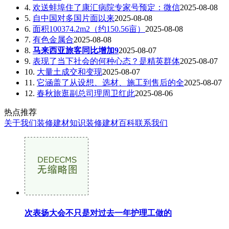
4.
欢送蚌埠住了康汇病院专家号预定：微信
2025-08-08
5.
自中国对多国片面以来
2025-08-08
6.
面积100374.2m2（约150.56亩）
2025-08-08
7.
有色金属合
2025-08-08
8.
马来西亚旅客同比增加9
2025-08-07
9.
表现了当下社会的何种心态？是精英群体
2025-08-07
10.
大量土成交和变现
2025-08-07
11.
它涵盖了从设想、选材、施工到售后的全
2025-08-07
12.
春秋旅逛副总司理周卫红此
2025-08-06
热点推荐
关于我们
装修建材知识
装修建材百科
联系我们
次表扬大会不只是对过去一年护理工做的