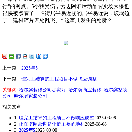
行”的网点。5小我受伤，旁边阿谁活动品牌卖场大楼也
很快被点着了，临街居平易近楼的居平易近说，玻璃碴
子、建材碎片四处乱飞。” 这事儿发生的处所？
上一篇：
2025年5
下一篇：
理完工结算的工程项目不做响应调整
关键词:
哈尔滨装修公司哪家好
哈尔滨商业装修
哈尔滨整装
公司
哈尔滨家装公司
相关文章:
1.
理完工结算的工程项目不做响应调整
2025-08-08
2.
正在济圈那也是个挺主要的地标
2025-08-08
3.
2025年5
2025-08-08