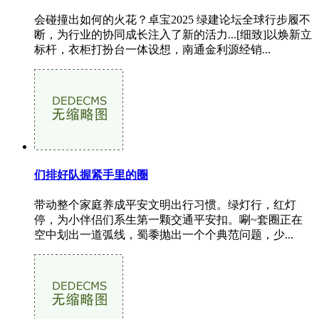
会碰撞出如何的火花？卓宝2025 绿建论坛全球行步履不
断，为行业的协同成长注入了新的活力...[细致]以焕新立
标杆，衣柜打扮台一体设想，南通金利源经销...
们排好队握紧手里的圈
带动整个家庭养成平安文明出行习惯。绿灯行，红灯
停，为小伴侣们系生第一颗交通平安扣。唰~套圈正在
空中划出一道弧线，蜀黍抛出一个个典范问题，少...