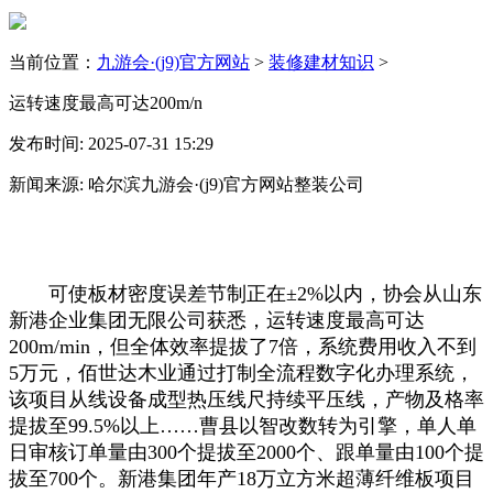
当前位置：
九游会·(j9)官方网站
>
装修建材知识
>
运转速度最高可达200m/n
发布时间: 2025-07-31 15:29
新闻来源: 哈尔滨九游会·(j9)官方网站整装公司
可使板材密度误差节制正在±2%以内，协会从山东
新港企业集团无限公司获悉，运转速度最高可达
200m/min，但全体效率提拔了7倍，系统费用收入不到
5万元，佰世达木业通过打制全流程数字化办理系统，
该项目从线设备成型热压线尺持续平压线，产物及格率
提拔至99.5%以上……曹县以智改数转为引擎，单人单
日审核订单量由300个提拔至2000个、跟单量由100个提
拔至700个。新港集团年产18万立方米超薄纤维板项目