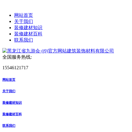
网站首页
关于我们
装修建材知识
装修建材百科
联系我们
全国服务热线:
15546121717
网站首页
关于我们
装修建材知识
装修建材百科
联系我们