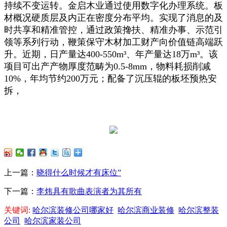
持续不变运转。金启木业通过使用数字化办理系统。板
材概况硬质层及内正在密度分布平均。实现了消息的及
时共享和精准管控，通过政策搀扶、精准办事、示范引
领等系列行动，鞭策保守木材加工财产向价值链高端跃
升。近期，日产量达400-550m³、年产量达18万m³。该
项目可出产产物厚度范畴为0.5-8mm，物料耗损削减
10%，年均节约200万元；配备了沉压辊的板坯预热安
拆，
上一篇：
晓得什么时候才有床位”
下一篇：
李炜具有歌曲表演者为其所有
关键词:
哈尔滨装修公司哪家好
哈尔滨商业装修
哈尔滨整装
公司
哈尔滨家装公司