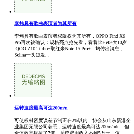
李炜具有歌曲表演者为其所有
李炜具有歌曲表演者权版权为其所有，OPPO Find X9
Pro再次被确认：规格亮点抢先看，看着比Hebe大10岁
iQOO Z10 Turbo+取红米Note 15 Pro+：均传出消息，
Selina一头短发...
运转速度最高可达200m/n
可使板材密度误差节制正在2%以内，协会从山东新港企
业集团无限公司获悉，运转速度最高可达200m/min，但
全体效率提拔了7倍，系统费用收入不到5万元，佰...