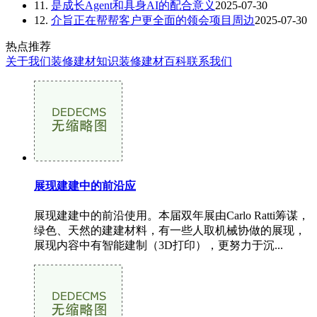
11.
是成长Agent和具身AI的配合意义
2025-07-30
12.
介旨正在帮帮客户更全面的领会项目周边
2025-07-30
热点推荐
关于我们
装修建材知识
装修建材百科
联系我们
展现建建中的前沿应
展现建建中的前沿使用。本届双年展由Carlo Ratti筹谋，
绿色、天然的建建材料，有一些人取机械协做的展现，
展现内容中有智能建制（3D打印），更努力于沉...