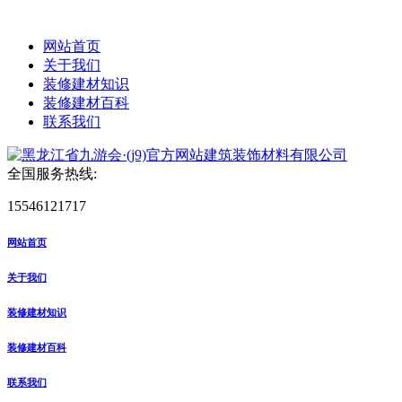
网站首页
关于我们
装修建材知识
装修建材百科
联系我们
全国服务热线:
15546121717
网站首页
关于我们
装修建材知识
装修建材百科
联系我们