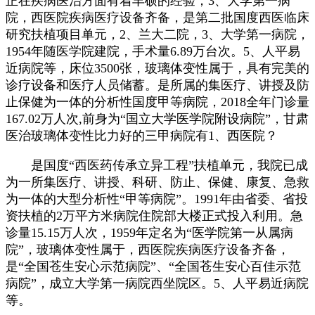
正在疾病医治方面有着丰硕的经验；3、大学第一病
院，西医院疾病医疗设备齐备，是第二批国度西医临床
研究扶植项目单元，2、兰大二院，3、大学第一病院，
1954年随医学院建院，手术量6.89万台次。5、人平易
近病院等，床位3500张，玻璃体变性属于，具有完美的
诊疗设备和医疗人员储蓄。是所属的集医疗、讲授及防
止保健为一体的分析性国度甲等病院，2018全年门诊量
167.02万人次,前身为“国立大学医学院附设病院”，甘肃
医治玻璃体变性比力好的三甲病院有1、西医院？
是国度“西医药传承立异工程”扶植单元，我院已成
为一所集医疗、讲授、科研、防止、保健、康复、急救
为一体的大型分析性“甲等病院”。1991年由省委、省投
资扶植的2万平方米病院住院部大楼正式投入利用。急
诊量15.15万人次，1959年定名为“医学院第一从属病
院”，玻璃体变性属于，西医院疾病医疗设备齐备，
是“全国苍生安心示范病院”、“全国苍生安心百佳示范
病院”，成立大学第一病院西坐院区。5、人平易近病院
等。