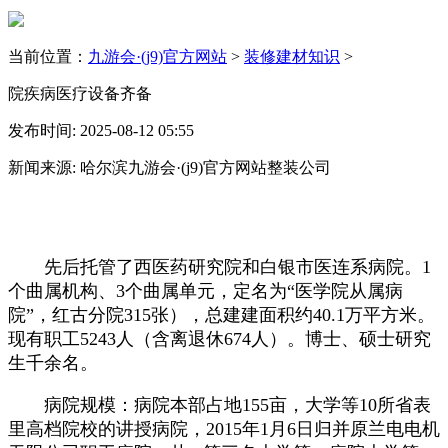
当前位置：
九游会·(j9)官方网站
>
装修建材知识
>
院疾病医疗设备齐备
发布时间: 2025-08-12 05:55
新闻来源: 哈尔滨九游会·(j9)官方网站整装公司
先后托管了西医药研究院和白银市医连系病院。1
个曲属机构、3个曲属单元，定名为“医学院从属病
院”，红古分院315张），总建建面积约40.1万平方米。
现有职工5243人（含离退休674人）。博士、硕士研究
生千余名。
病院规模：病院本部占地155亩，大学等10所省表
里高档院校的讲授病院，2015年1月6日归并原兰电电机