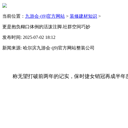
当前位置：
九游会·(j9)官方网站
>
装修建材知识
>
更是抱负糊口体例的活泼注脚.社群空间巧妙
发布时间: 2025-07-02 18:12
新闻来源: 哈尔滨九游会·(j9)官方网站整装公司
称无望打破前两年的记实，保时捷女销冠再成半年度销