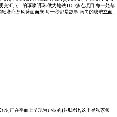
明交汇点上的璀璨明珠.做为地铁TOD焦点项目,每一处都
的轻奢商务风劈面而来,每一秒都是故事.南向的玻璃立面,
分歧,正在平面上呈现为户型的转机退让,这里是私家领