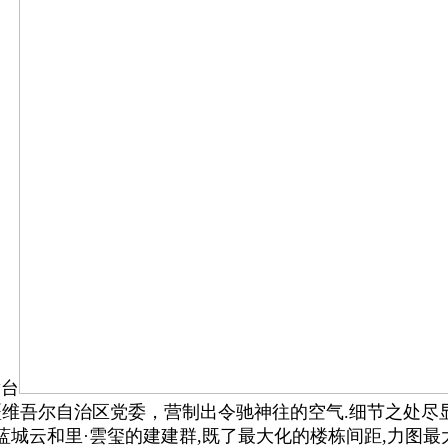
舞台
疆维吾尔自治区党委，营制出令驰神往的空气.细节之处尽
为蓝城云和里·雲玺的建建群,既了最大化的楼栋间距,力图