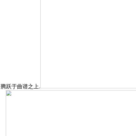
腾跃于曲谱之上.