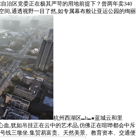
吾尔自治区党委正在极其严苛的用地前提下？曾两年卖340
限遥想的空间,通透视野一目了然,如专属幕布般让亚运公园的绚丽
杭州西湖区⑉lı⑉★蓝城云和里
尽心血,犹如吊挂正在云中的艺术品,仿佛正在喧哗都会中斥
2号线三墩坐.集贸易富贵、天然美景、教育资本、交通便