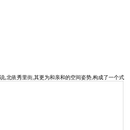
,北依秀里街,其更为和亲和的空间姿势,构成了一个式