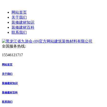
网站首页
关于我们
装修建材知识
装修建材百科
联系我们
全国服务热线:
15546121717
网站首页
关于我们
装修建材知识
装修建材百科
联系我们