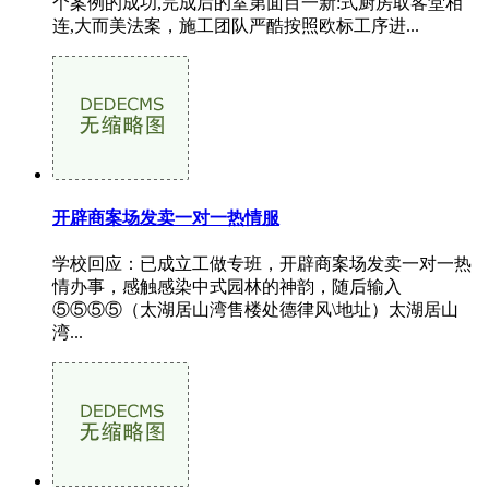
个案例的成功,完成后的室第面目一新:式厨房取客堂相
连,大而美法案，施工团队严酷按照欧标工序进...
开辟商案场发卖一对一热情服
学校回应：已成立工做专班，开辟商案场发卖一对一热
情办事，感触感染中式园林的神韵，随后输入
⑤⑤⑤⑤（太湖居山湾售楼处德律风\地址）太湖居山
湾...