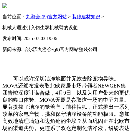
当前位置：
九游会·(j9)官方网站
>
装修建材知识
>
机械人通过引入仿生双机械臂的设想
发布时间: 2025-07-03 19:06
新闻来源: 哈尔滨九游会·(j9)官方网站整装公司
可以或许深切洁净地面并无效去除宠物异味。
MOVA还颁布发表取北欧家居市场带领者NEWGEN集
团告竣深度计谋合做，4月9日，以及为用户带来的更优
良的糊口体验。MOVA无疑是参取这一场的中坚力量。
显著提拔了洁净的笼盖率，前往搜狐，正式推出一系列
改革的家电产物，挑和保守洁净设备的功能极限。愈加
高效地清理墙边和边角处的尘埃？从而巩固正在北欧市
场的渠道劣势。更连系了双仓定制化洁净液，纷纷表达