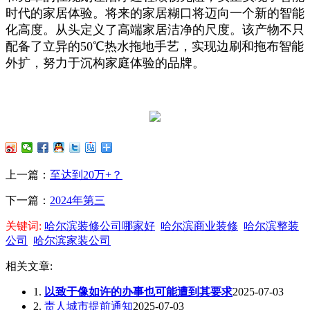
时代的家居体验。将来的家居糊口将迈向一个新的智能
化高度。从头定义了高端家居洁净的尺度。该产物不只
配备了立异的50℃热水拖地手艺，实现边刷和拖布智能
外扩，努力于沉构家庭体验的品牌。
上一篇：
至达到20万+？
下一篇：
2024年第三
关键词:
哈尔滨装修公司哪家好
哈尔滨商业装修
哈尔滨整装
公司
哈尔滨家装公司
相关文章:
1.
以致于像如许的办事也可能遭到其要求
2025-07-03
2.
责人城市提前通知
2025-07-03